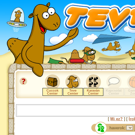
Cuccok
Teve
Karaván
Kapcsolat
Gam
Center
Center
Center
Center
Zo
[
Mi ez?
] [
Íro
haverok: