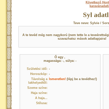
Következő Honf
karavánadat
Syl adat
Teve neve: Sylvie / Sor
A te tevéd még nem nagykorú (nem tette le a teveérettsé
szavazhatsz mások adatlapjaira!
Ő egy
,
magassága: -, súlya: -
Születési idő:
-
Horoszkóp:
-
Távolság a
Ismeretlen!
(lépj be a tevédhez!)
lakhelyedtől:
Szeme színe:
Haja színe:
A haja...
Stílusa: