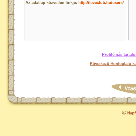
Az adatlap közvetlen linkje:
http://teveclub.hu/users/
Problémás tartalo
Következő Honfoglaló ka
©
Napfo