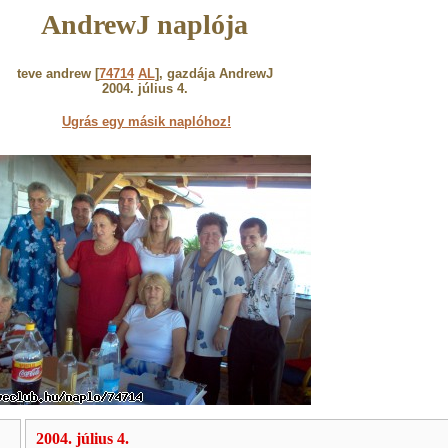
AndrewJ naplója
teve andrew [
74714
AL
], gazdája AndrewJ
2004. július 4.
Ugrás egy másik naplóhoz!
2004. július 4.