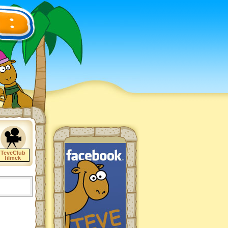
TeveClub
filmek