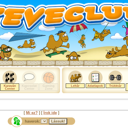
Karaván
Kapcsolat
Gaming
Leltár
Adatlapok
Trükktár
Center
Center
Zone
[
Mi ez?
] [
Írok ide
]
haverok: