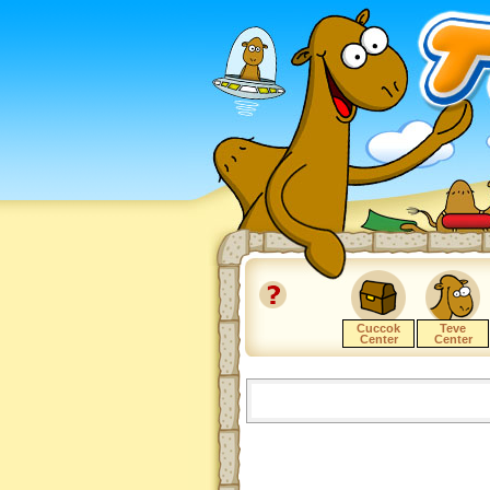
Cuccok
Teve
Center
Center