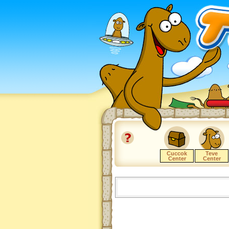
Cuccok
Teve
Center
Center