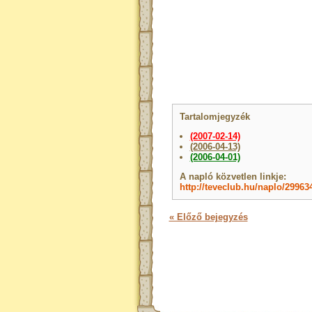
Tartalomjegyzék
(2007-02-14)
(2006-04-13)
(2006-04-01)
A napló közvetlen linkje:
http://teveclub.hu/naplo/29963
« Előző bejegyzés