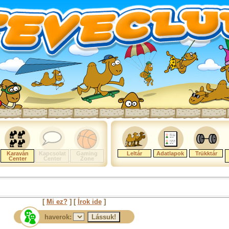
Karaván
Kapcsolat
Gaming
Leltár
Adatlapok
Trükktár
Center
Center
Zone
[
Mi ez?
] [
Írok ide
]
haverok: