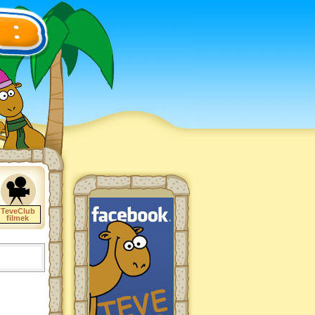
TeveClub
filmek