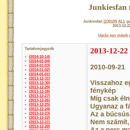
Junkiesfan 
Junkiesfan [
230109
AL
], 
2013-12-2
Ugrás egy másik 
Tartalomjegyzék
2013-12-22
(2014-10-14)
(2014-01-04)
(2014-01-03)
2010-09-21
(2014-01-02)
(2014-01-01)
(2013-12-31)
Visszahoz e
(2013-12-30)
(2013-12-29)
fénykép
(2013-12-28)
(2013-12-27)
Míg csak él
(2013-12-26)
(2013-12-25)
Ugyanaz a f
(2013-12-24)
Az a búcsús
(2013-12-23)
(2013-12-22)
Nem számít,
(2013-12-21)
(2013-12-20)
Az a perc m