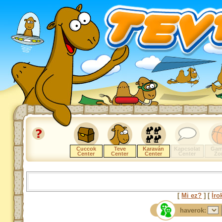
Cuccok
Teve
Karaván
Kapcsolat
Gam
Center
Center
Center
Center
Zo
[
Mi ez?
] [
Íro
haverok: