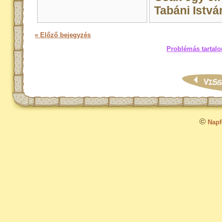
Tabáni István
« Előző bejegyzés
Problémás tartalo
©
Napfo