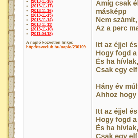
(2013-11-18)
Amíg csak él
(2013-11-17)
másképp
(2013-11-16)
(2013-11-15)
Nem számít,
(2013-11-14)
(2013-11-11)
Az a perc m
(2013-11-10)
(2011-04-18)
A napló közvetlen linkje:
Itt az éjjel 
http://teveclub.hu/naplo/230109
Hogy fogd a
És ha hívlak
Csak egy elfe
Hány év múlt
Ahhoz hogy 
Itt az éjjel 
Hogy fogd a
És ha hívlak
Csak egy elfe