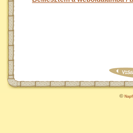
©
Napfo