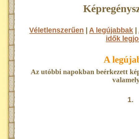
Képregénysz
Véletlenszerűen
|
A legújabbak
|
idők legjo
A legúj
Az utóbbi napokban beérkezett kép
valamely
1.