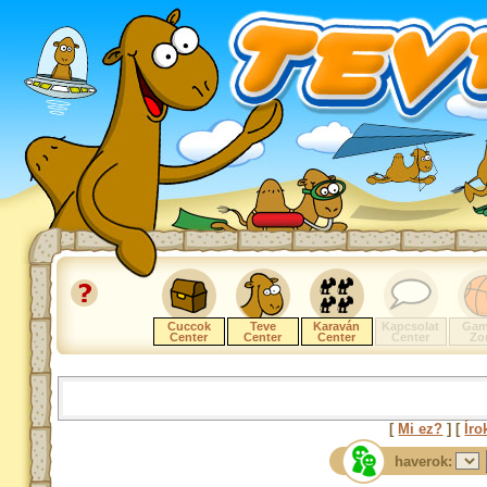
Cuccok
Teve
Karaván
Kapcsolat
Gam
Center
Center
Center
Center
Zo
[
Mi ez?
] [
Íro
haverok: