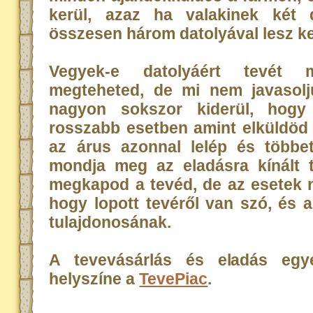
kerül, azaz ha valakinek két d
összesen három datolyával lesz k
Vegyek-e datolyáért tevét 
megteheted, de mi nem javasolj
nagyon sokszor kiderül, hogy
rosszabb esetben amint elküldöd 
az árus azonnal lelép és többe
mondja meg az eladásra kínált t
megkapod a tevéd, de az esetek 
hogy lopott tevéről van szó, és a
tulajdonosának.
A tevevásárlás és eladás egye
helyszíne a
TevePiac
.