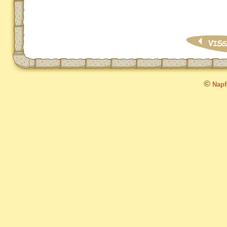
©
Napfo