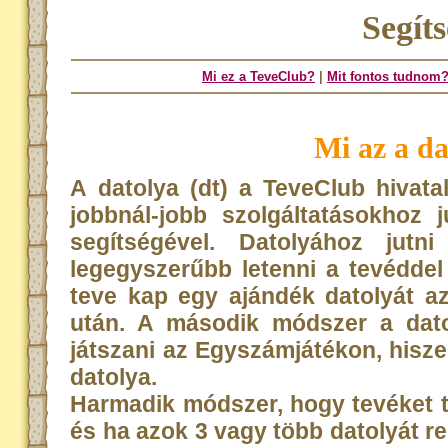
Segít
Mi ez a TeveClub?
|
Mit fontos tudnom
Mi az a da
A datolya (dt) a TeveClub hivata
jobbnál-jobb szolgáltatásokhoz 
segítségével. Datolyához jutn
legegyszerűbb letenni a tevédde
teve kap egy ajándék datolyát az 
után. A második módszer a dato
játszani az Egyszámjátékon, hisze
datolya.
Harmadik módszer, hogy tevéket t
és ha azok 3 vagy több datolyát r