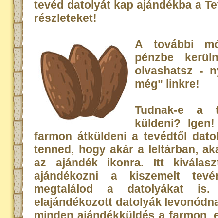
tevéd datolyát kap ajándékba a Te
részleteket!
A további mó
pénzbe kerül
olvashatsz - 
még" linkre!
Tudnak-e a t
küldeni? Igen
farmon átküldeni a tevédtől dato
tenned, hogy akár a leltárban, ak
az ajándék ikonra. Itt kiválas
ajándékozni a kiszemelt tevé
megtalálod a datolyákat is
elajándékozott datolyák levonódna
minden ajándékküldés a farmon, e