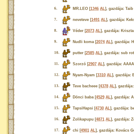
6.
MR.LEO [
1346
AL
], gazdája: Tai
7.
neveteve [
1491
AL
], gazdája: Kek
8.
Véder [
2073
AL
], gazdája: Kriszta
9.
Nudli koma [
2074
AL
], gazdája: H
10.
putter [
2585
AL
], gazdája: sub ro
11.
Szorzó [
2907
AL
], gazdája: AAAA
12.
Nyam-Nyam [
3310
AL
], gazdája:
13.
Teve bacheee [
4378
AL
], gazdája
14.
Dönci baba [
4529
AL
], gazdája: A
15.
TapsiHapsi [
4730
AL
], gazdája: b
16.
Zolikapupu [
4871
AL
], gazdája: Z
17.
chi [
4901
AL
], gazdája: Kovács G