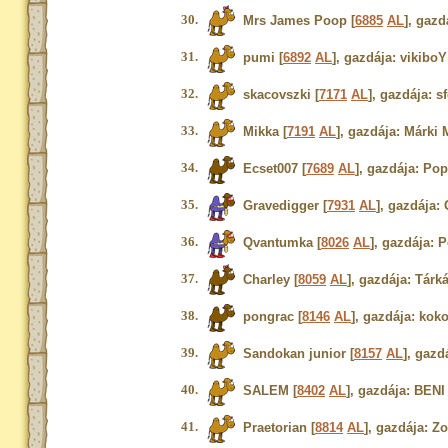
30.
Mrs James Poop [
6885
AL
], gazd
31.
pumi [
6892
AL
], gazdája: vikiboY
32.
skacovszki [
7171
AL
], gazdája: s
33.
Mikka [
7191
AL
], gazdája: Márki 
34.
Ecset007 [
7689
AL
], gazdája: Po
35.
Gravedigger [
7931
AL
], gazdája:
36.
Qvantumka [
8026
AL
], gazdája: P
37.
Charley [
8059
AL
], gazdája: Tárk
38.
pongrac [
8146
AL
], gazdája: kok
39.
Sandokan junior [
8157
AL
], gazd
40.
SALEM [
8402
AL
], gazdája: BENI
41.
Praetorian [
8814
AL
], gazdája: Zo