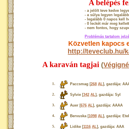
A belépés fel
- a jelölt teve kedve leg
- a súlya legyen legaláb
- legalább 0 napos kell 
- 0 leckét már meg kellet
- nem fontos, hogy szupe
Problémás tartalom jelz
Közvetlen kapocs e
http://teveclub.hu
A karaván tagjai
(
Végigné
1.
Paccsmag [
268
AL
], gazdája: AA
2.
Sylvie [
342
AL
], gazdája: Syl
3.
Auer [
676
AL
], gazdája: AAAA
4.
Bervuska [
1098
AL
], gazdája: Et
5.
Lidike [
1116
AL
], gazdája: AAA