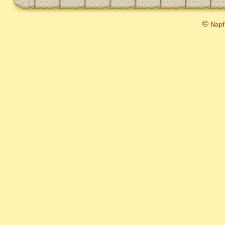
©
Napfo