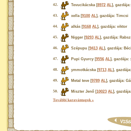
42.
Tevucikácska [
8972
AL
], gazdája
43.
xella [
9100
AL
], gazdája: Timcsi
44.
alkás [
9168
AL
], gazdája: viktor
45.
Nigger [
9293
AL
], gazdája: Rabsz
46.
Szépupu [
9413
AL
], gazdája: Béc
47.
Pupi Gyurcy [
9556
AL
], gazdája: :
48.
ymmotkácska [
9713
AL
], gazdája:
49.
Metal teve [
9789
AL
], gazdája: G
50.
Miszter Jenő [
10023
AL
], gazdája
További karavántagok »