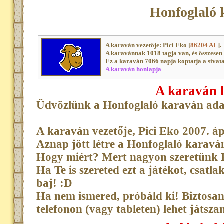
Honfoglaló 
A karaván vezetője: Pici Eko [
86204
AL
].
A karavánnak 1018 tagja van, és összese
Ez a karaván 7066 napja koptatja a sivat
A karaván honlapja
A karaván l
Üdvözlünk a Honfoglaló karaván ada
A karaván vezetője, Pici Eko 2007. ápr
Aznap jött létre a Honfoglaló karaván
Hogy miért? Mert nagyon szeretünk 
Ha Te is szereted ezt a játékot, csat
baj! :D
Ha nem ismered, próbáld ki! Biztosan
telefonon (vagy tableten) lehet játszan