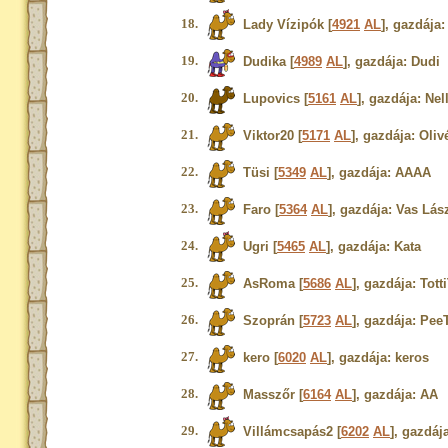
18.
Lady Vízipók [
4921
AL
], gazdája:
19.
Dudika [
4989
AL
], gazdája: Dudi
20.
Lupovics [
5161
AL
], gazdája: Nell
21.
Viktor20 [
5171
AL
], gazdája: Oliv
22.
Tüsi [
5349
AL
], gazdája: AAAA
23.
Faro [
5364
AL
], gazdája: Vas Lás
24.
Ugri [
5465
AL
], gazdája: Kata
25.
AsRoma [
5686
AL
], gazdája: Tott
26.
Szoprán [
5723
AL
], gazdája: Pee
27.
kero [
6020
AL
], gazdája: keros
28.
Masszőr [
6164
AL
], gazdája: AA
29.
Villámcsapás2 [
6202
AL
], gazdáj