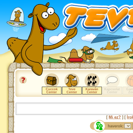
Cuccok
Teve
Karaván
Kapcsolat
Gam
Center
Center
Center
Center
Zo
[
Mi ez?
] [
Íro
haverok: