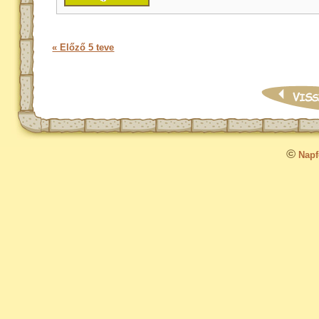
« Előző 5 teve
©
Napfo