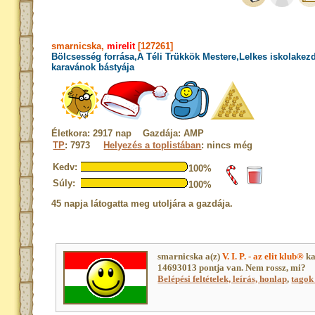
smarnicska,
mirelit
[127261]
Bölcsesség forrása,A Téli Trükkök Mestere,Lelkes iskolakez
karavánok bástyája
Életkora: 2917 nap Gazdája: AMP
TP
: 7973
Helyezés a toplistában
: nincs még
Kedv:
100%
Súly:
100%
45 napja látogatta meg utoljára a gazdája.
smarnicska a(z)
V. I. P. - az elit klub®
ka
14693013 pontja van. Nem rossz, mi?
Belépési feltételek, leírás, honlap
,
tagok 