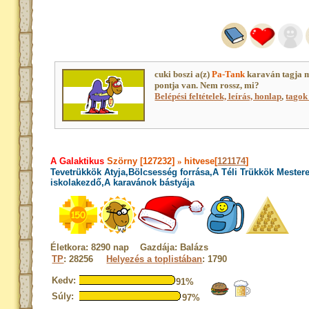
cuki boszi a(z)
Pa-Tank
karaván tagja 
pontja van. Nem rossz, mi?
Belépési feltételek, leírás, honlap
,
tagok 
A Galaktikus
Szörny [127232]
»
hitvese[
121174
]
Tevetrükkök Atyja,Bölcsesség forrása,A Téli Trükkök Mester
iskolakezdő,A karavánok bástyája
Életkora: 8290 nap Gazdája: Balázs
TP
: 28256
Helyezés a toplistában
: 1790
Kedv:
91%
Súly:
97%