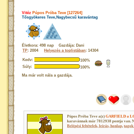
Vitéz
Púpos Próba Teve [127264]
Tősgyökeres Teve,Nagybecsű karavántag
Életkora: 498 nap Gazdája: Dani
TP
: 2004
Helyezés a toplistában
: 14304
Kedv:
100%
Súly:
100%
Ma már volt nála a gazdája.
Púpos Próba Teve a(z)
GARFIELD a LO
karavánnak már 7812938 pontja van. N
Belépési feltételek, leírás, honlap
,
tagok 