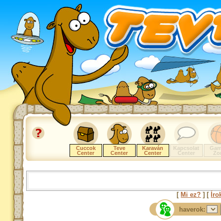
Cuccok
Teve
Karaván
Kapcsolat
Gam
Center
Center
Center
Center
Zo
[
Mi ez?
] [
Íro
haverok: