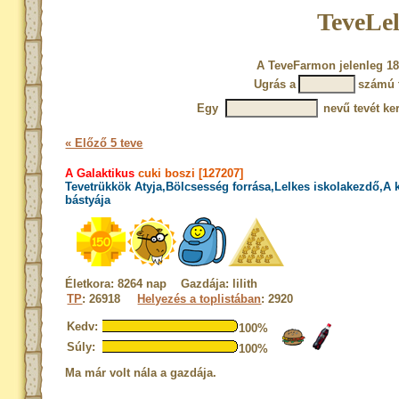
TeveLel
A TeveFarmon jelenleg 18
Ugrás a
számú 
Egy
nevű tevét ke
« Előző 5 teve
A Galaktikus
cuki boszi [127207]
Tevetrükkök Atyja,Bölcsesség forrása,Lelkes iskolakezdő,A
bástyája
Életkora: 8264 nap Gazdája: lilith
TP
: 26918
Helyezés a toplistában
: 2920
Kedv:
100%
Súly:
100%
Ma már volt nála a gazdája.