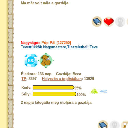
Ma már volt nála a gazdája.
Nagyságos
Púp Pál [127250]
Tevetrükkök Nagymestere,Tiszteletbeli Teve
Életkora: 136 nap Gazdája: Beca
TP
: 3397
Helyezés a toplistában
: 13929
Kedv:
95%
Súly:
100%
2 napja látogatta meg utoljára a gazdája.