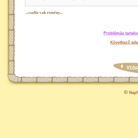
...csalfa vak remény...
Problémás tartalo
Következő ada
©
Napfo