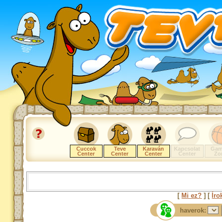
Cuccok
Teve
Karaván
Kapcsolat
Gam
Center
Center
Center
Center
Zo
[
Mi ez?
] [
Íro
haverok: