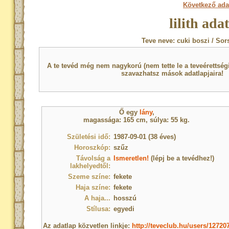
Következő ada
lilith ada
Teve neve: cuki boszi / Sor
A te tevéd még nem nagykorú (nem tette le a teveérettsé
szavazhatsz mások adatlapjaira!
Ő egy
lány
,
magassága: 165 cm, súlya: 55 kg.
Születési idő:
1987-09-01 (38 éves)
Horoszkóp:
szűz
Távolság a
Ismeretlen!
(lépj be a tevédhez!)
lakhelyedtől:
Szeme színe:
fekete
Haja színe:
fekete
A haja...
hosszú
Stílusa:
egyedi
Az adatlap közvetlen linkje:
http://teveclub.hu/users/12720