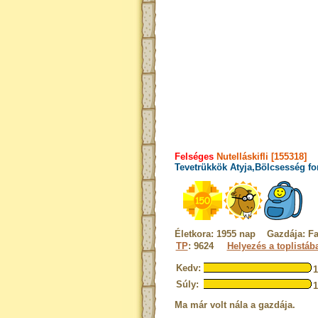
Felséges
Nutelláskifli [155318]
Tevetrükkök Atyja,Bölcsesség fo
Életkora: 1955 nap Gazdája: Fa
TP
: 9624
Helyezés a toplistáb
Kedv:
Súly:
Ma már volt nála a gazdája.