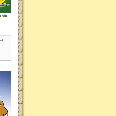
 süt.
nak