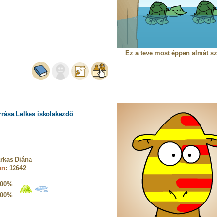
Ez a teve most éppen almát szá
rrása,Lelkes iskolakezdő
rkas Diána
an
: 12642
100%
100%