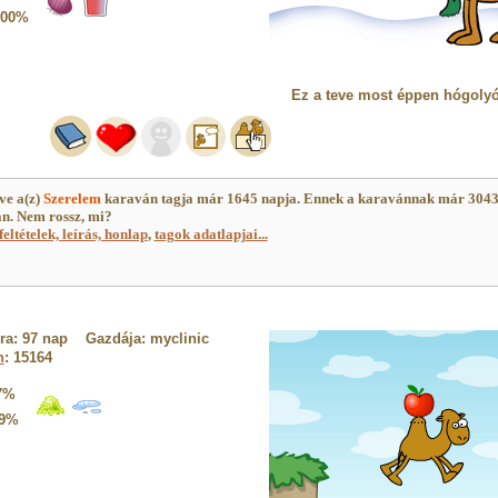
100%
Ez a teve most éppen hógolyó
ve a(z)
Szerelem
karaván tagja már 1645 napja. Ennek a karavánnak már 304
an. Nem rossz, mi?
feltételek, leírás, honlap
,
tagok adatlapjai...
ora: 97 nap Gazdája: myclinic
n
: 15164
7%
9%