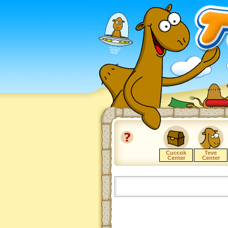
Cuccok
Teve
Center
Center