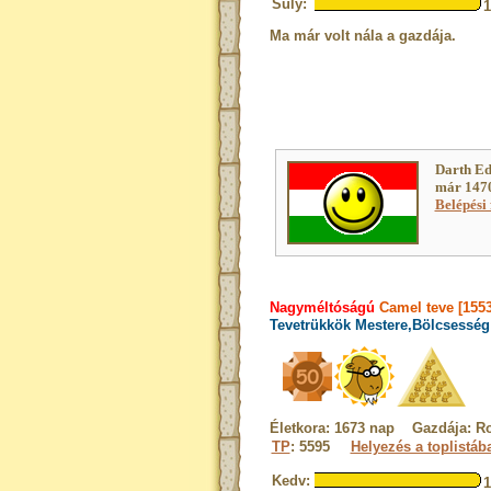
Súly:
Ma már volt nála a gazdája.
Darth Ed
már 1470
Belépési 
Nagyméltóságú
Camel teve [155
Tevetrükkök Mestere,Bölcsesség 
Életkora: 1673 nap Gazdája: Ro
TP
: 5595
Helyezés a toplistáb
Kedv: