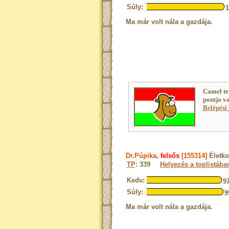
Súly:
Ma már volt nála a gazdája.
Camel te
pontja v
Belépési 
Dr.Púpika,
felsős
[155314]
Életk
TP
: 339
Helyezés a toplistába
Kedv:
9
Súly:
9
Ma már volt nála a gazdája.