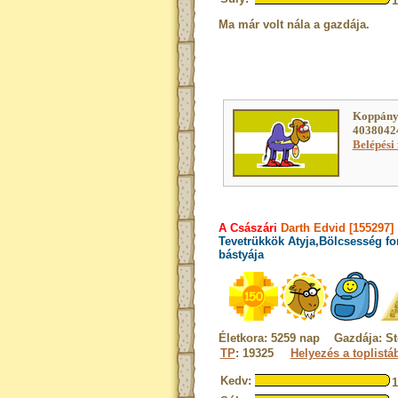
Ma már volt nála a gazdája.
Koppány
40380424
Belépési 
A Császári
Darth Edvid [155297]
Tevetrükkök Atyja,Bölcsesség fo
bástyája
Életkora: 5259 nap Gazdája: St
TP
: 19325
Helyezés a toplistá
Kedv: