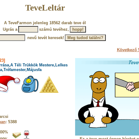
TeveLeltár
A TeveFarmon jelenleg 18562 darab teve él
Ugrás a
számú tevéhez,
nevű tevét keresek!
Következő 5
23]
rrása,A Téli Trükkök Mestere,Lelkes
a,Tréfamester,Májusfa
rcsi
ban
: 5388
100%
Ez a teve most éppen híreket o