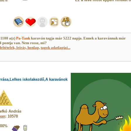
100%
1100 a(z)
Pa-Tank
karaván tagja már 5222 napja. Ennek a karavánnak már
 pontja van. Nem rossz, mi?
feltételek, leírás, honlap
,
tagok adatlapjai...
rrása,Lelkes iskolakezdő,A karavánok
efkó András
ban
: 10578
100%