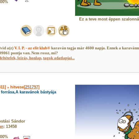
100%
Ez a teve most éppen szalonnát
vid a(z)
V. I. P. - az elit klub®
karaván tagja már 4600 napja. Ennek a karaván
9061 pontja van. Nem rossz, mi?
feltételek, leírás, honlap
,
tagok adatlapjai...
311]
»
hitvese[
251797
]
forrása,A karavánok bástyája
stási Sándor
an
: 13458
100%