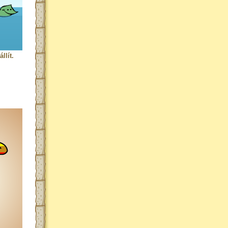
llít.