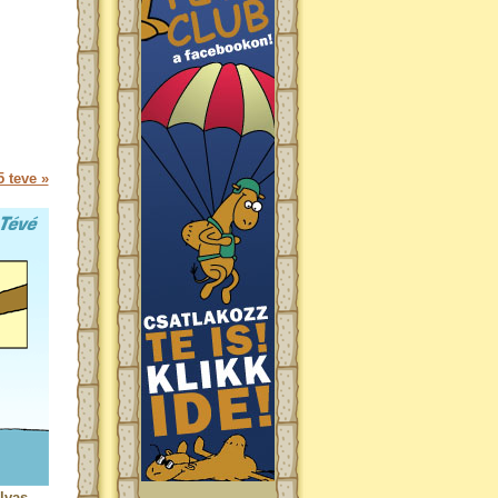
 teve »
lvas.