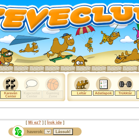
Karaván
Kapcsolat
Gaming
Leltár
Adatlapok
Trükktár
Center
Center
Zone
[
Mi ez?
] [
Írok ide
]
haverok: