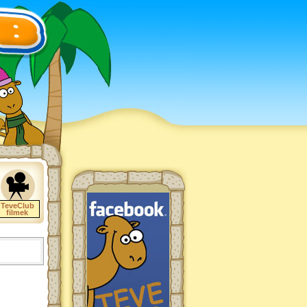
TeveClub
filmek