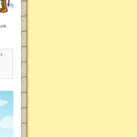
zik.
33