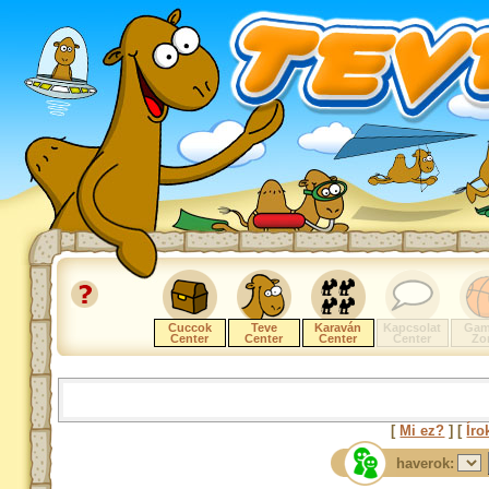
Cuccok
Teve
Karaván
Kapcsolat
Gam
Center
Center
Center
Center
Zo
[
Mi ez?
] [
Íro
haverok: