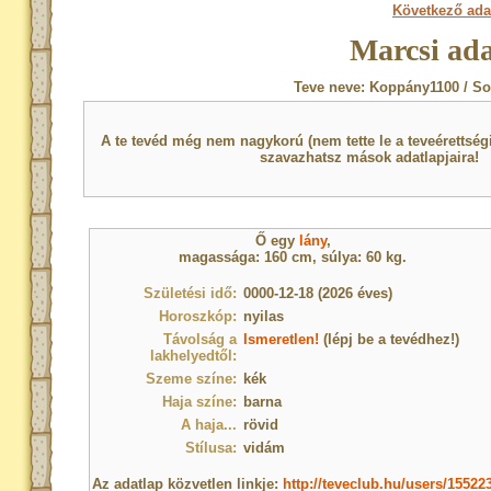
Következő ada
Marcsi ada
Teve neve: Koppány1100 / So
A te tevéd még nem nagykorú (nem tette le a teveérettsé
szavazhatsz mások adatlapjaira!
Ő egy
lány
,
magassága: 160 cm, súlya: 60 kg.
Születési idő:
0000-12-18 (2026 éves)
Horoszkóp:
nyilas
Távolság a
Ismeretlen!
(lépj be a tevédhez!)
lakhelyedtől:
Szeme színe:
kék
Haja színe:
barna
A haja...
rövid
Stílusa:
vidám
Az adatlap közvetlen linkje:
http://teveclub.hu/users/15522