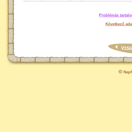
Problémás tartalo
Következő ada
©
Napfo