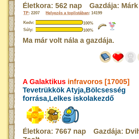
Életkora: 562 nap Gazdája: Márk
TP
: 2207
Helyezés a toplistában
: 14199
Kedv:
100%
Súly:
100%
Ma már volt nála a gazdája.
A Galaktikus
infravoros [17005]
Tevetrükkök Atyja,Bölcsesség
forrása,Lelkes iskolakezdő
Életkora: 7667 nap Gazdája: Dvih