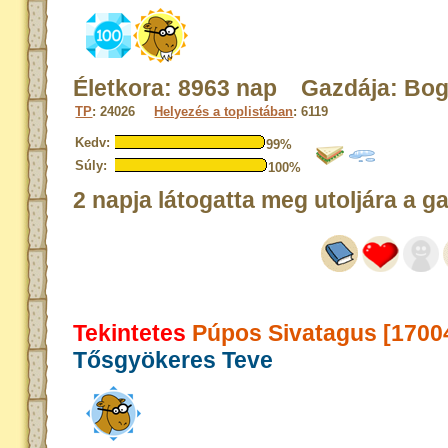
Életkora: 8963 nap Gazdája: Bog
TP
: 24026
Helyezés a toplistában
: 6119
Kedv:
99%
Súly:
100%
2 napja látogatta meg utoljára a g
Tekintetes
Púpos Sivatagus [1700
Tősgyökeres Teve