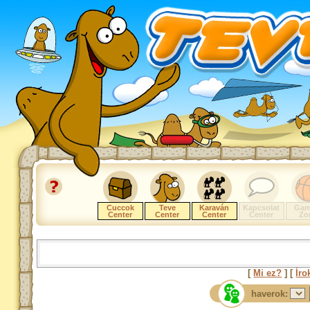
Cuccok
Teve
Karaván
Kapcsolat
Gam
Center
Center
Center
Center
Zo
[
Mi ez?
] [
Íro
haverok: