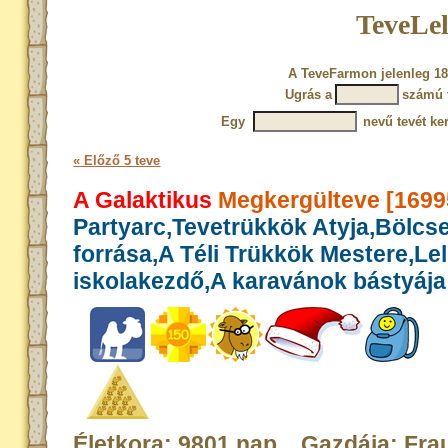
TeveLel
A TeveFarmon jelenleg 18
Ugrás a
számú 
Egy
nevű tevét ke
« Előző 5 teve
A Galaktikus
Megkergülteve [1699
Partyarc,Tevetrükkök Atyja,Bölcs
forrása,A Téli Trükkök Mestere,Le
iskolakezdő,A karavánok bástyája
Életkora: 9801 nap Gazdája: Fra