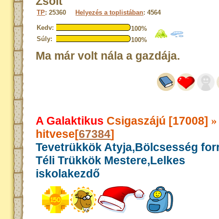
Zsolt
TP
: 25360
Helyezés a toplistában
: 4564
Kedv:
100%
Súly:
100%
Ma már volt nála a gazdája.
A Galaktikus
Csigaszájú [17008]
»
hitvese[
67384
]
Tevetrükkök Atyja,Bölcsesség for
Téli Trükkök Mestere,Lelkes
iskolakezdő