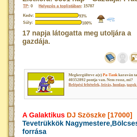
TP
: 0
Helyezés a toplistában
: 15787
Kedv:
93%
Súly:
100%
17 napja látogatta meg utoljára a
gazdája.
Megkergülteve a(z)
Pa-Tank
karaván ta
40352892 pontja van. Nem rossz, mi?
Belépési feltételek, leírás, honlap
,
tagok 
A Galaktikus
DJ Szöszke [17000]
Tevetrükkök Nagymestere,Bölcse
forrása