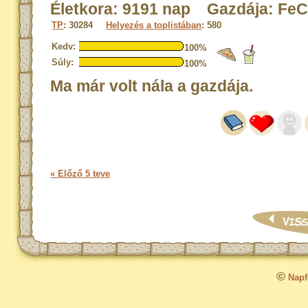
Életkora: 9191 nap Gazdája: Fe
TP
: 30284
Helyezés a toplistában
: 580
Kedv:
100%
Súly:
100%
Ma már volt nála a gazdája.
« Előző 5 teve
©
Napfo