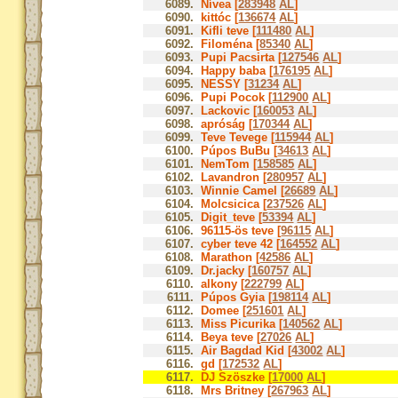
6089.
Nívea [
283948
AL
]
6090.
kittóc [
136674
AL
]
6091.
Kifli teve [
111480
AL
]
6092.
Filoména [
85340
AL
]
6093.
Pupi Pacsirta [
127546
AL
]
6094.
Happy baba [
176195
AL
]
6095.
NESSY [
31234
AL
]
6096.
Pupi Pocok [
112900
AL
]
6097.
Lackovic [
160053
AL
]
6098.
apróság [
170344
AL
]
6099.
Teve Tevege [
115944
AL
]
6100.
Púpos BuBu [
34613
AL
]
6101.
NemTom [
158585
AL
]
6102.
Lavandron [
280957
AL
]
6103.
Winnie Camel [
26689
AL
]
6104.
Molcsicica [
237526
AL
]
6105.
Digit_teve [
53394
AL
]
6106.
96115-ös teve [
96115
AL
]
6107.
cyber teve 42 [
164552
AL
]
6108.
Marathon [
42586
AL
]
6109.
Dr.jacky [
160757
AL
]
6110.
alkony [
222799
AL
]
6111.
Púpos Gyia [
198114
AL
]
6112.
Domee [
251601
AL
]
6113.
Miss Picurika [
140562
AL
]
6114.
Beya teve [
27026
AL
]
6115.
Air Bagdad Kid [
43002
AL
]
6116.
gd [
172532
AL
]
6117.
DJ Szöszke [
17000
AL
]
6118.
Mrs Britney [
267963
AL
]