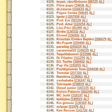
6119.
texasi_ráncfűrészes [
88725
AL
]
6120.
Flóra pupu [
34836
AL
]
6121.
dr.zsozso [
316633
AL
]
6122.
Púpos Sonka [
94645
AL
]
6123.
Ignác:) [
207930
AL
]
6124.
Prof. Eni [
50339
AL
]
6125.
Prof. Artur [
122254
AL
]
6126.
Lóci-Póci [
81499
AL
]
6127.
Birdie [
130332
AL
]
6128.
Elrond [
106826
AL
]
6129.
Krisztián Elvtárs Bajtárs [
206679
AL
6130.
Ms.Pupett [
259494
AL
]
6131.
paradag [
241619
AL
]
6132.
cazanova222 [
149229
AL
]
6133.
Tequillabumm [
233586
AL
]
6134.
Dr Főadmi [
311255
AL
]
6135.
DJ. Tevike [
308452
AL
]
6136.
Pup illa [
192855
AL
]
6137.
Pszfdiplomás Teve [
244438
AL
]
6138.
Tevestar [
257320
AL
]
6139.
Bambina [
138061
AL
]
6140.
zsobababa [
236247
AL
]
6141.
Tulcsipán [
238819
AL
]
6142.
Diesel junior [
183335
AL
]
6143.
Enrico Palazzo [
262245
AL
]
6144.
MC Judit [
318197
AL
]
6145.
teddytoa [
190915
AL
]
6146.
Kis gonosz [
130369
AL
]
6147.
sztyupi [
21976
AL
]
6148.
Ken Roczen [
141726
AL
]