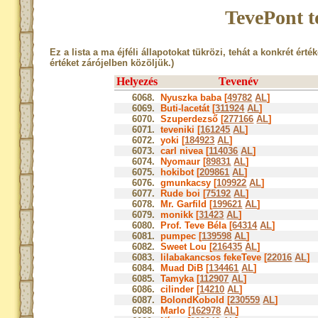
TevePont t
Ez a lista a ma éjféli állapotokat tükrözi, tehát a konkrét érté
értéket zárójelben közöljük.)
Helyezés
Tevenév
6068.
Nyuszka baba [
49782
AL
]
6069.
Buti-lacetát [
311924
AL
]
6070.
Szuperdezső [
277166
AL
]
6071.
teveniki [
161245
AL
]
6072.
yoki [
184923
AL
]
6073.
carl nivea [
114036
AL
]
6074.
Nyomaur [
89831
AL
]
6075.
hokibot [
209861
AL
]
6076.
gmunkacsy [
109922
AL
]
6077.
Rude boi [
75192
AL
]
6078.
Mr. Garfild [
199621
AL
]
6079.
monikk [
31423
AL
]
6080.
Prof. Teve Béla [
64314
AL
]
6081.
pumpec [
139598
AL
]
6082.
Sweet Lou [
216435
AL
]
6083.
lilabakancsos fekeTeve [
22016
AL
]
6084.
Muad DiB [
134461
AL
]
6085.
Tamyka [
112907
AL
]
6086.
cilinder [
14210
AL
]
6087.
BolondKobold [
230559
AL
]
6088.
Marlo [
162978
AL
]