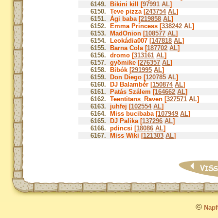
6149.
Bikini kill [
97991
AL
]
6150.
Teve pizza [
243754
AL
]
6151.
Ági baba [
219858
AL
]
6152.
Emma Princess [
338242
AL
]
6153.
MadOnion [
108577
AL
]
6154.
Leokádia007 [
147818
AL
]
6155.
Barna Cola [
187702
AL
]
6156.
dromo [
313161
AL
]
6157.
gyömike [
276357
AL
]
6158.
Bibók [
291995
AL
]
6159.
Don Diego [
120785
AL
]
6160.
DJ Balambér [
150874
AL
]
6161.
Patás Szálem [
164662
AL
]
6162.
Teentitans_Raven [
327571
AL
]
6163.
juhfej [
102554
AL
]
6164.
Miss bucibaba [
107949
AL
]
6165.
DJ Palika [
137296
AL
]
6166.
pdincsi [
18086
AL
]
6167.
Miss Wiki [
121303
AL
]
©
Napfo