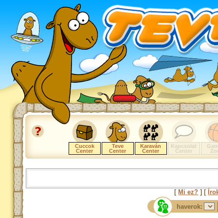
Cuccok
Teve
Karaván
Kapcsolat
Gam
Center
Center
Center
Center
Zo
[
Mi ez?
] [
Íro
haverok: