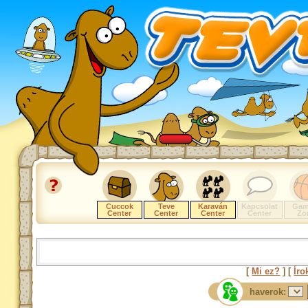
Cuccok
Teve
Karaván
Kapcsolat
Gam
Center
Center
Center
Center
Zo
[
Mi ez?
] [
Íro
haverok: