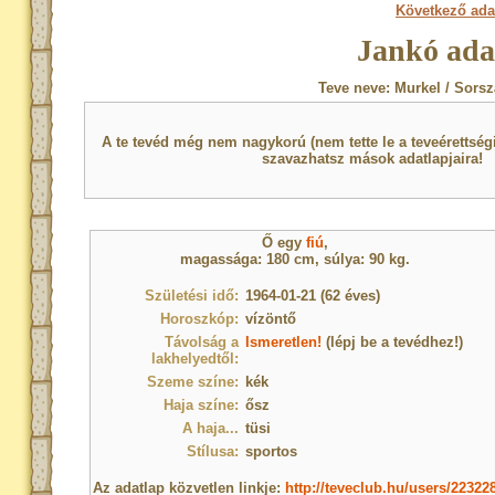
Következő ada
Jankó ada
Teve neve: Murkel / Sorsz
A te tevéd még nem nagykorú (nem tette le a teveérettsé
szavazhatsz mások adatlapjaira!
Ő egy
fiú
,
magassága: 180 cm, súlya: 90 kg.
Születési idő:
1964-01-21 (62 éves)
Horoszkóp:
vízöntő
Távolság a
Ismeretlen!
(lépj be a tevédhez!)
lakhelyedtől:
Szeme színe:
kék
Haja színe:
ősz
A haja...
tüsi
Stílusa:
sportos
Az adatlap közvetlen linkje:
http://teveclub.hu/users/22322