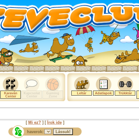
Karaván
Kapcsolat
Gaming
Leltár
Adatlapok
Trükktár
Center
Center
Zone
[
Mi ez?
] [
Írok ide
]
haverok: