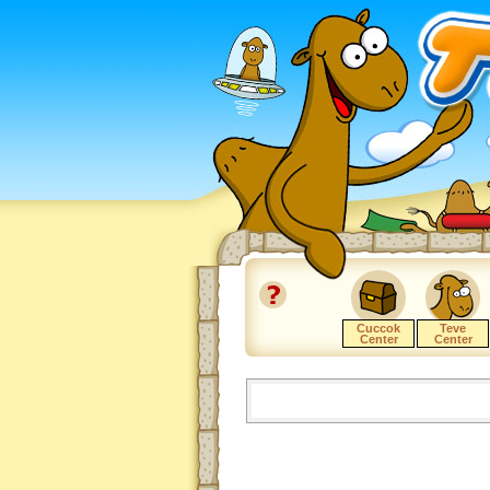
Cuccok
Teve
Center
Center