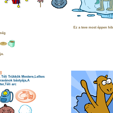
Ez a teve most éppen hib
 még
ja.
3
]
 Téli Trükkök Mestere,Lelkes
ravánok bástyája,A
er,Téli arc