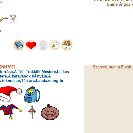
ub
bumerángozik
a.
[
204369
]
Szerezd meg a Flash l
forrása,A Téli Trükkök Mestere,Lelkes
tere,A karavánok bástyája,A
s tökmester,Téli arc,Labdazsonglőr