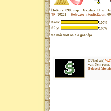
Életkora: 8985 nap Gazdája: Ulrich A
TP
: 30231
Helyezés a toplistában
: 6
Kedv:
100%
Súly:
100%
Ma már volt nála a gazdája.
DUBAI a(z)
W.T
van. Nem rossz,
Belépési feltétel