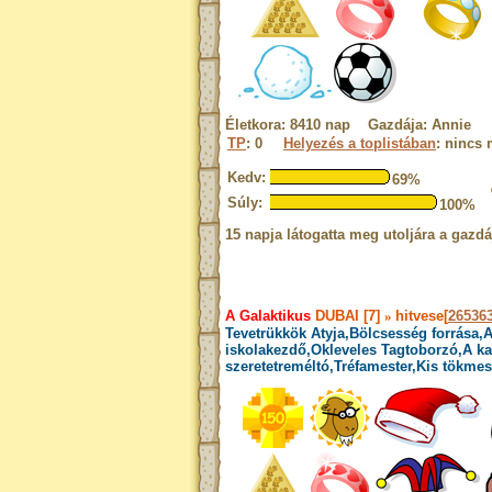
Életkora: 8410 nap Gazdája: Annie
TP
: 0
Helyezés a toplistában
: nincs
Kedv:
69%
Súly:
100%
15 napja látogatta meg utoljára a gazdá
A Galaktikus
DUBAI [7]
»
hitvese[
26536
Tevetrükkök Atyja,Bölcsesség forrása,A
iskolakezdő,Okleveles Tagtoborzó,A ka
szeretetreméltó,Tréfamester,Kis tökmest