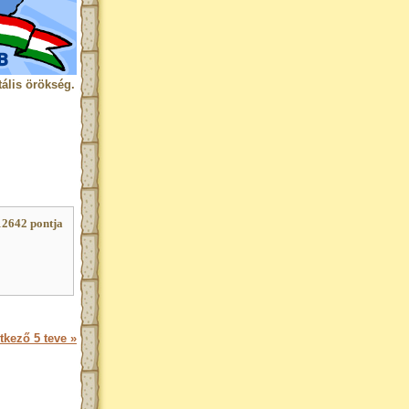
ális örökség.
12642 pontja
tkező 5 teve »