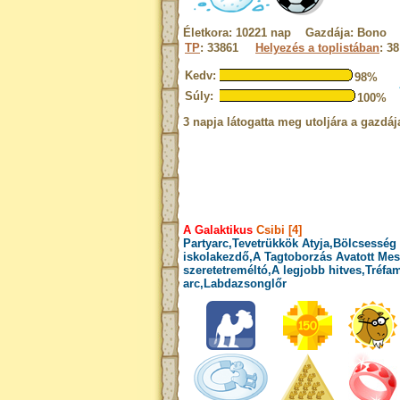
Életkora: 10221 nap Gazdája: Bono
TP
: 33861
Helyezés a toplistában
: 38
Kedv:
98%
Súly:
100%
3 napja látogatta meg utoljára a gazdáj
A Galaktikus
Csibi [4]
Partyarc,Tevetrükkök Atyja,Bölcsesség 
iskolakezdő,A Tagtoborzás Avatott Mes
szeretetreméltó,A legjobb hitves,Tréfam
arc,Labdazsonglőr