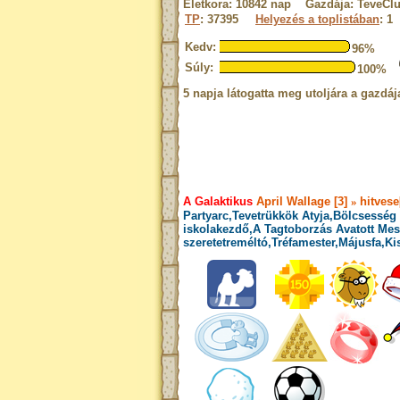
Életkora: 10842 nap Gazdája: TeveCl
TP
: 37395
Helyezés a toplistában
: 1
Kedv:
96%
Súly:
100%
5 napja látogatta meg utoljára a gazdáj
A Galaktikus
April Wallage [3]
»
hitvese
Partyarc,Tevetrükkök Atyja,Bölcsesség 
iskolakezdő,A Tagtoborzás Avatott Mes
szeretetreméltó,Tréfamester,Májusfa,Ki