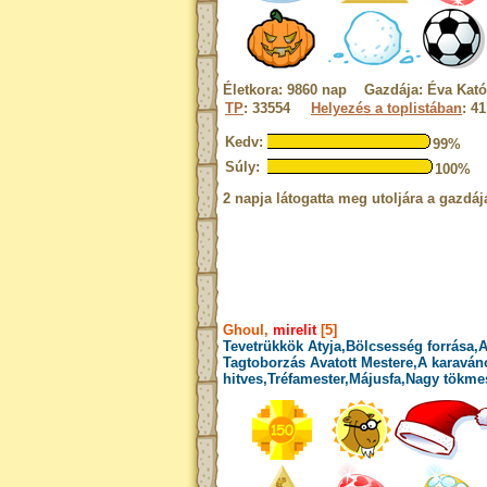
Életkora: 9860 nap Gazdája: Éva Kató
TP
: 33554
Helyezés a toplistában
: 41
Kedv:
99%
Súly:
100%
2 napja látogatta meg utoljára a gazdáj
Ghoul,
mirelit
[5]
Tevetrükkök Atyja,Bölcsesség forrása,A
Tagtoborzás Avatott Mestere,A karaváno
hitves,Tréfamester,Májusfa,Nagy tökme