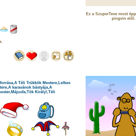
Ez a SzuperTeve most ép
pingvin elől.
a.
forrása,A Téli Trükkök Mestere,Lelkes
tere,A karavánok bástyája,A
ester,Májusfa,Tök Király!,Téli