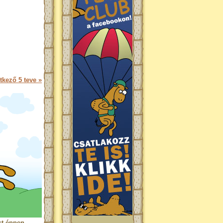
tkező 5 teve »
st éppen