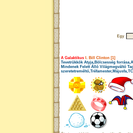
Egy
A Galaktikus
I. Bill Clinton [1]
Tevetrükkök Atyja,Bölcsesség forrása,A
Mindenek Felett Álló Világmegváltó Ta
szeretetreméltó,Tréfamester,Májusfa,TC