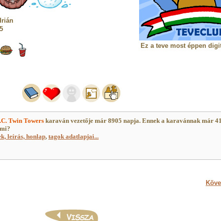
drián
05
Ez a teve most éppen digit
.C. Twin Towers
karaván vezetője már 8905 napja. Ennek a karavánnak már 4
 mi?
ek, leírás, honlap
,
tagok adatlapjai...
Köve