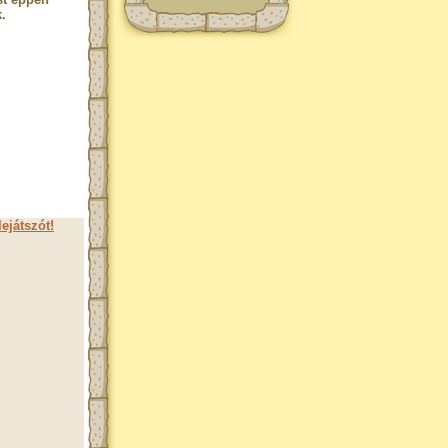
.
ejátszót!