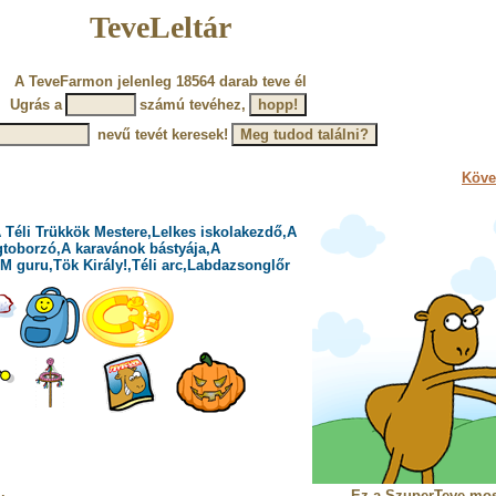
TeveLeltár
A TeveFarmon jelenleg 18564 darab teve él
Ugrás a
számú tevéhez,
nevű tevét keresek!
Köve
 Téli Trükkök Mestere,Lelkes iskolakezdő,A
gtoborzó,A karavánok bástyája,A
M guru,Tök Király!,Téli arc,Labdazsonglőr
Ez a SzuperTeve mo