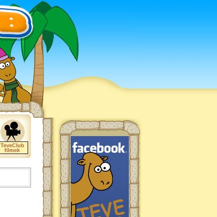
TeveClub
filmek