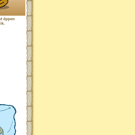
st éppen
ik.