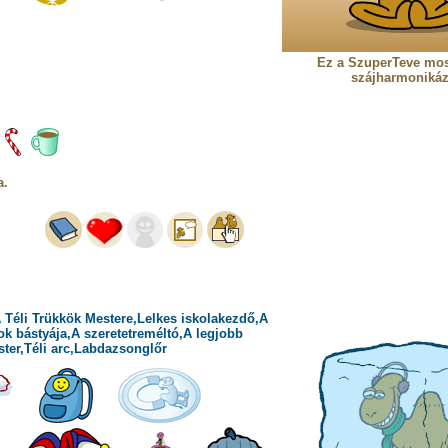
Ez a SzuperTeve mo
szájharmonikáz
a.
 Téli Trükkök Mestere,Lelkes iskolakezdő,A
k bástyája,A szeretetreméltó,A legjobb
ster,Téli arc,Labdazsonglőr