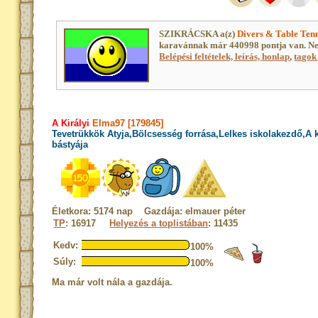
SZIKRÁCSKA a(z)
Divers & Table Ten
karavánnak már 440998 pontja van. Ne
Belépési feltételek, leírás, honlap
,
tagok 
A Királyi
Elma97 [179845]
Tevetrükkök Atyja,Bölcsesség forrása,Lelkes iskolakezdő,A
bástyája
Életkora: 5174 nap Gazdája: elmauer péter
TP
: 16917
Helyezés a toplistában
: 11435
Kedv:
100%
Súly:
100%
Ma már volt nála a gazdája.