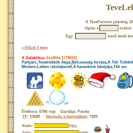
TeveLel
A TeveFarmon jelenleg 18
Ugrás a
számú 
Egy
nevű tevét ke
« Előző 5 teve
A Galaktikus
Szaffika [179652]
Partyarc,Tevetrükkök Atyja,Bölcsesség forrása,A Téli Trükkö
Mestere,Lelkes iskolakezdő,A karavánok bástyája,Téli arc
Életkora: 6786 nap Gazdája: Panda
TP
: 23089
Helyezés a toplistában
: 7205
Kedv:
75%
Súly: