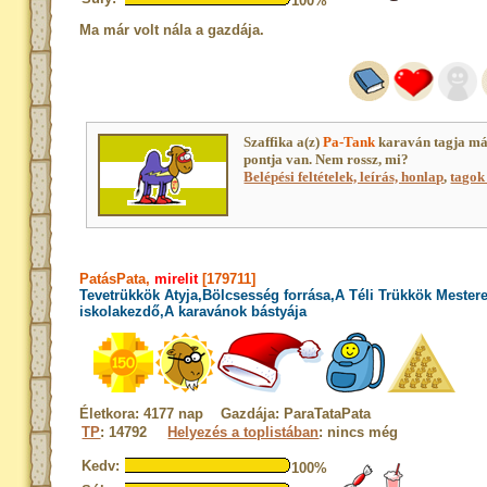
100%
Ma már volt nála a gazdája.
Szaffika a(z)
Pa-Tank
karaván tagja má
pontja van. Nem rossz, mi?
Belépési feltételek, leírás, honlap
,
tagok 
PatásPata,
mirelit
[179711]
Tevetrükkök Atyja,Bölcsesség forrása,A Téli Trükkök Mester
iskolakezdő,A karavánok bástyája
Életkora: 4177 nap Gazdája: ParaTataPata
TP
: 14792
Helyezés a toplistában
: nincs még
Kedv:
100%