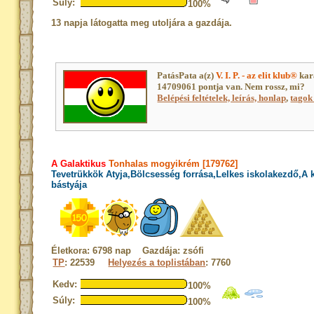
Súly:
100%
13 napja látogatta meg utoljára a gazdája.
PatásPata a(z)
V. I. P. - az elit klub®
kar
14709061 pontja van. Nem rossz, mi?
Belépési feltételek, leírás, honlap
,
tagok 
A Galaktikus
Tonhalas mogyikrém [179762]
Tevetrükkök Atyja,Bölcsesség forrása,Lelkes iskolakezdő,A
bástyája
Életkora: 6798 nap Gazdája: zsófi
TP
: 22539
Helyezés a toplistában
: 7760
Kedv:
100%
Súly:
100%