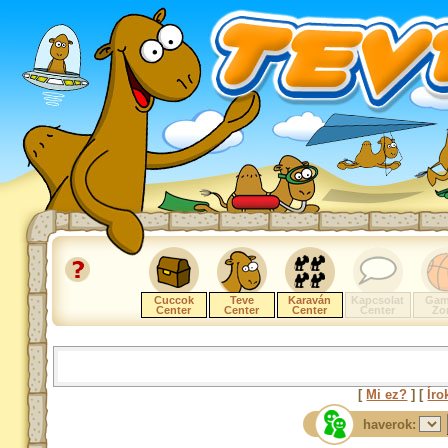
Cuccok
Teve
Karaván
Kapcsolat
Gam
Center
Center
Center
Center
Zo
[
Mi ez?
] [
Íro
haverok: