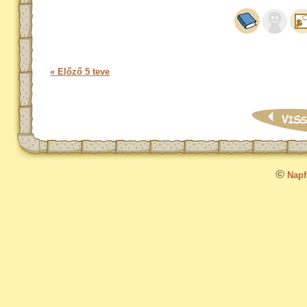
« Előző 5 teve
©
Napfo