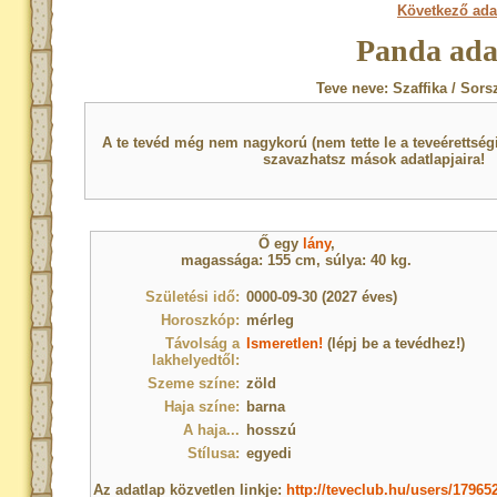
Következő ada
Panda ada
Teve neve: Szaffika / Sors
A te tevéd még nem nagykorú (nem tette le a teveérettsé
szavazhatsz mások adatlapjaira!
Ő egy
lány
,
magassága: 155 cm, súlya: 40 kg.
Születési idő:
0000-09-30 (2027 éves)
Horoszkóp:
mérleg
Távolság a
Ismeretlen!
(lépj be a tevédhez!)
lakhelyedtől:
Szeme színe:
zöld
Haja színe:
barna
A haja...
hosszú
Stílusa:
egyedi
Az adatlap közvetlen linkje:
http://teveclub.hu/users/17965