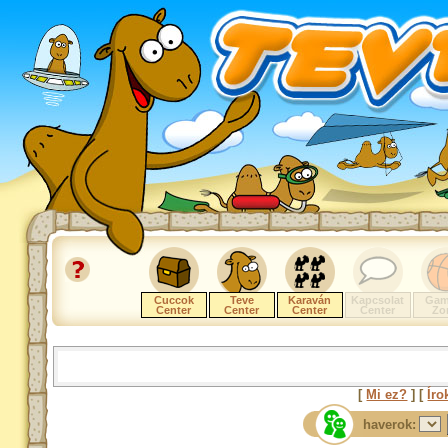
Cuccok
Teve
Karaván
Kapcsolat
Gam
Center
Center
Center
Center
Zo
[
Mi ez?
] [
Íro
haverok: