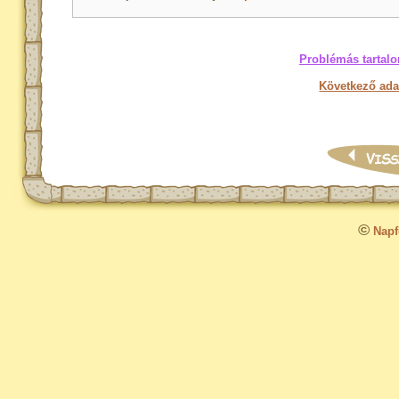
Problémás tartalo
Következő ada
©
Napfo