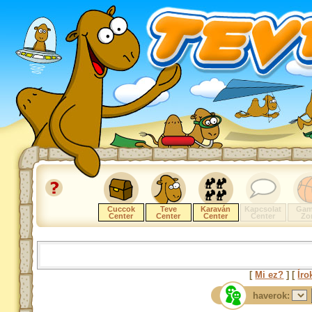
Cuccok
Teve
Karaván
Kapcsolat
Gam
Center
Center
Center
Center
Zo
[
Mi ez?
] [
Íro
haverok: