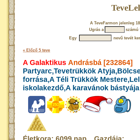
TeveLel
A TeveFarmon jelenleg 18
Ugrás a
számú 
Egy
nevű tevét ke
« Előző 5 teve
A Galaktikus
Andrásbá [232864]
Partyarc,Tevetrükkök Atyja,Bölcs
forrása,A Téli Trükkök Mestere,Le
iskolakezdő,A karavánok bástyája
Életkora: 6099 nap Gazdája: ...