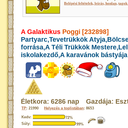
Belépési feltételek, leírás, honlap
,
tagok 
A Galaktikus
Poggi [232898]
Partyarc,Tevetrükkök Atyja,Bölcs
forrása,A Téli Trükkök Mestere,Le
iskolakezdő,A karavánok bástyája
Életkora: 6286 nap Gazdája: Esz
TP
: 21990
Helyezés a toplistában
: 8653
Kedv:
72%
Súly:
99%