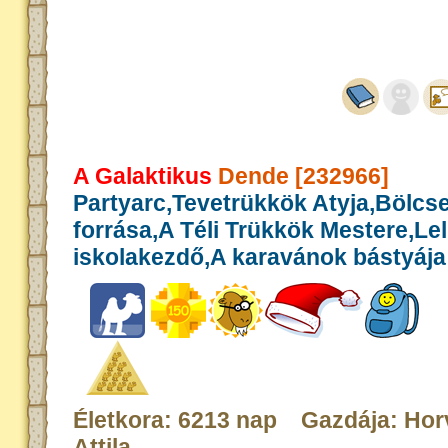
A Galaktikus
Dende [232966]
Partyarc,Tevetrükkök Atyja,Bölcs
forrása,A Téli Trükkök Mestere,Le
iskolakezdő,A karavánok bástyája
Életkora: 6213 nap Gazdája: Hor
Attila