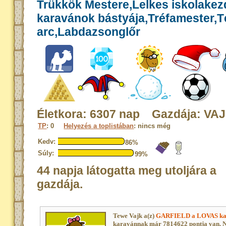
Trükkök Mestere,Lelkes iskolakez
karavánok bástyája,Tréfamester,Té
arc,Labdazsonglőr
Életkora: 6307 nap Gazdája: VA
TP
: 0
Helyezés a toplistában
: nincs még
Kedv:
86%
Súly:
99%
44 napja látogatta meg utoljára a
gazdája.
Tewe Vajk a(z)
GARFIELD a LOVAS ka
karavánnak már 7814622 pontja van. N