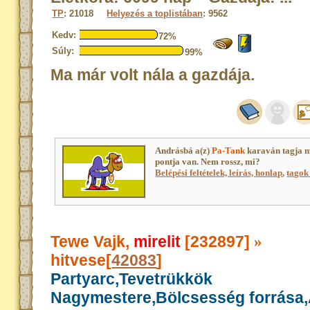
TP
: 21018
Helyezés a toplistában
: 9562
Kedv:
72%
Súly:
99%
Ma már volt nála a gazdája.
Andrásbá a(z)
Pa-Tank
karaván tagja 
pontja van. Nem rossz, mi?
Belépési feltételek, leírás, honlap
,
tagok 
Tewe Vajk,
mirelit
[232897]
»
hitvese[
42083
]
Partyarc,Tevetrükkök
Nagymestere,Bölcsesség forrása,A