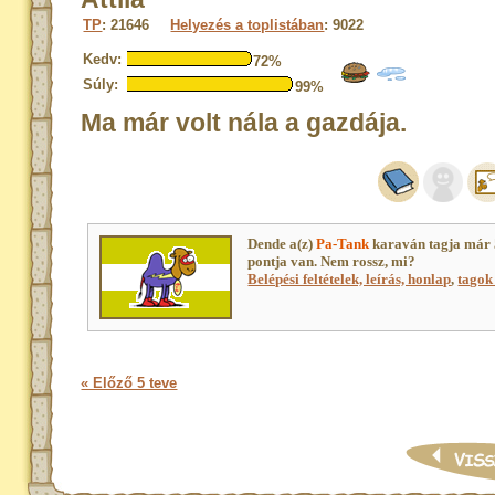
TP
: 21646
Helyezés a toplistában
: 9022
Kedv:
72%
Súly:
99%
Ma már volt nála a gazdája.
Dende a(z)
Pa-Tank
karaván tagja már
pontja van. Nem rossz, mi?
Belépési feltételek, leírás, honlap
,
tagok 
« Előző 5 teve