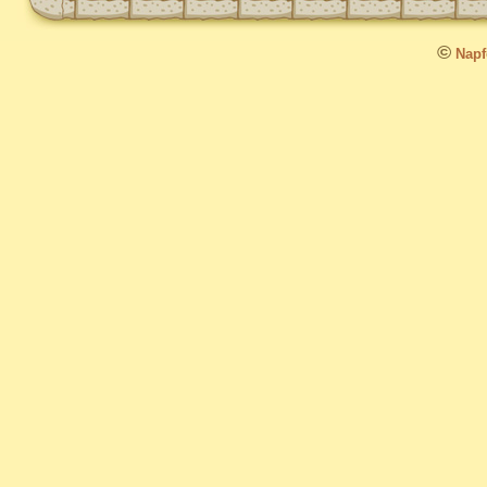
©
Napfo