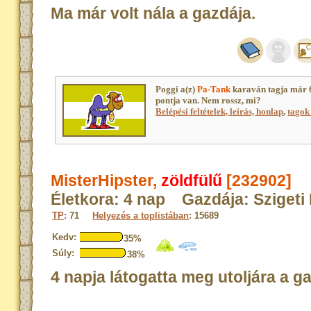
Ma már volt nála a gazdája.
Poggi a(z)
Pa-Tank
karaván tagja már 
pontja van. Nem rossz, mi?
Belépési feltételek, leírás, honlap
,
tagok 
MisterHipster,
zöldfülű
[232902]
Életkora: 4 nap Gazdája: Szigeti 
TP
: 71
Helyezés a toplistában
: 15689
Kedv:
35%
Súly:
38%
4 napja látogatta meg utoljára a g