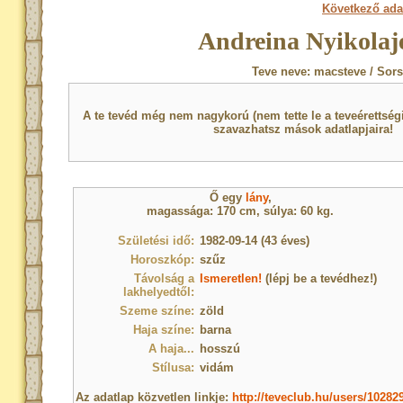
Következő ada
Andreina Nyikolaje
Teve neve: macsteve / Sor
A te tevéd még nem nagykorú (nem tette le a teveérettsé
szavazhatsz mások adatlapjaira!
Ő egy
lány
,
magassága: 170 cm, súlya: 60 kg.
Születési idő:
1982-09-14 (43 éves)
Horoszkóp:
szűz
Távolság a
Ismeretlen!
(lépj be a tevédhez!)
lakhelyedtől:
Szeme színe:
zöld
Haja színe:
barna
A haja...
hosszú
Stílusa:
vidám
Az adatlap közvetlen linkje:
http://teveclub.hu/users/10282