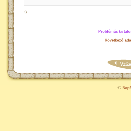
:)
Problémás tartalo
Következő ada
©
Napfo