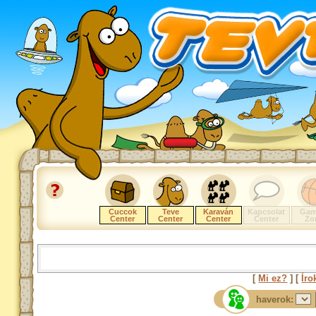
Cuccok
Teve
Karaván
Kapcsolat
Gam
Center
Center
Center
Center
Zo
[
Mi ez?
] [
Íro
haverok: