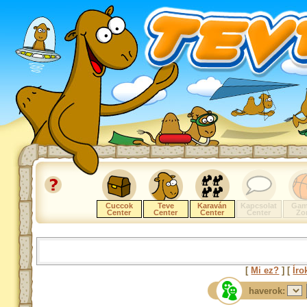
Cuccok
Teve
Karaván
Kapcsolat
Gam
Center
Center
Center
Center
Zo
[
Mi ez?
] [
Íro
haverok: