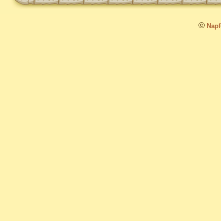
©
Napfo