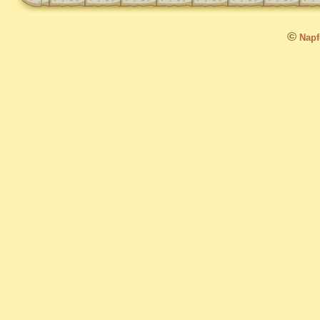
©
Napfo