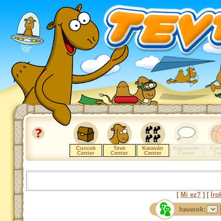
Cuccok
Teve
Karaván
Kapcsolat
Gam
Center
Center
Center
Center
Zo
[
Mi ez?
] [
Íro
haverok: