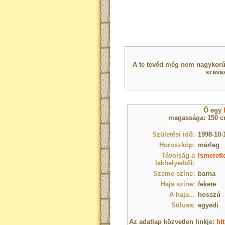
A te tevéd még nem nagykorú 
szavaz
Ő egy
magassága: 150 cm
Születési idő:
1998-10-
Horoszkóp:
mérleg
Távolság a
Ismeretl
lakhelyedtől:
Szeme színe:
barna
Haja színe:
fekete
A haja...
hosszú
Stílusa:
egyedi
Az adatlap közvetlen linkje:
ht