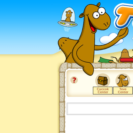
Cuccok
Teve
Center
Center