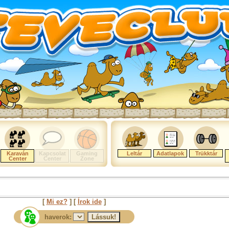
Karaván
Kapcsolat
Gaming
Leltár
Adatlapok
Trükktár
Center
Center
Zone
[
Mi ez?
] [
Írok ide
]
haverok: