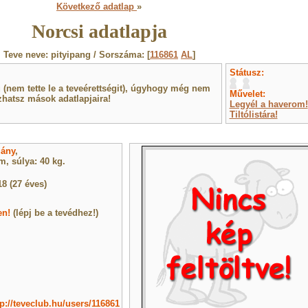
Következő adatlap
»
Norcsi adatlapja
Teve neve: pityipang / Sorszáma: [
116861
AL
]
Státusz:
(nem tette le a teveérettségit), úgyhogy még nem
Művelet:
hatsz mások adatlapjaira!
Legyél a haverom!
Tiltólistára!
lány
,
, súlya: 40 kg.
18 (27 éves)
en!
(lépj be a tevédhez!)
tp://teveclub.hu/users/116861