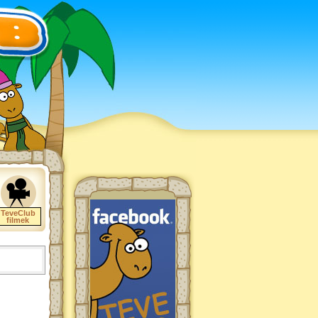
TeveClub
filmek