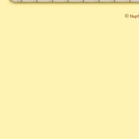
©
Napfo