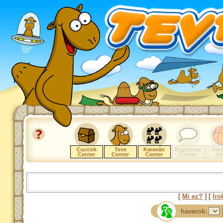
Cuccok
Teve
Karaván
Kapcsolat
Gam
Center
Center
Center
Center
Zo
[
Mi ez?
] [
Íro
haverok: