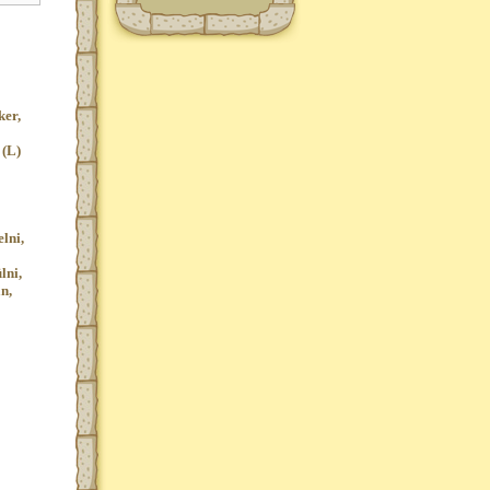
ker,
 (L)
lni,
lni,
n,