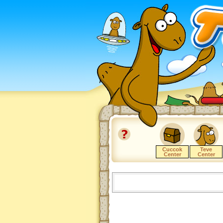
Cuccok
Teve
Center
Center