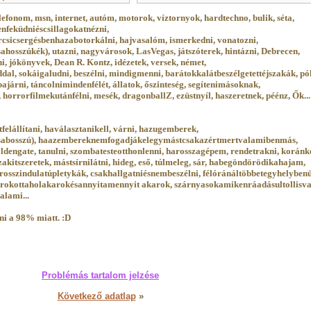
efonom, msn, internet, autóm, motorok, víztornyok, hardtechno, bulik, séta,
enfeküdniéscsillagokatnézni,
sicsergésbenhazabotorkálni, hajvasalóm, ismerkedni, vonatozni,
hosszúkék), utazni, nagyvárosok, LasVegas, játszóterek, hintázni, Debrecen,
i, jókönyvek, Dean R. Kontz, idézetek, versek, német,
 sokáigaludni, beszélni, mindigmenni, barátokkalátbeszélgetettéjszakák, pó
ajárni, táncolnimindenfélét, állatok, őszinteség, segítenimásoknak,
, horrorfilmekutánfélni, mesék, dragonballZ, ezüstnyíl, haszeretnek, péénz, Ők...
elállítani, haválasztanikell, várni, hazugemberek,
abosszú), haazembereknemfogadjákelegymástcsakazértmertvalamibenmás,
dengate, tanulni, szombatesteotthonlenni, harosszagépem, rendetrakni, koránke
akitszeretek, mástsírnilátni, hideg, eső, túlmeleg, sár, habegöndörödikahajam,
, rosszindulatúpletykák, csakhallgatniésnembeszélni, félóránáltöbbetegyhelybenü
kottaholakarokésannyitamennyit akarok, szárnyasokamikenráadásultollisva
lami...
ni a 98% miatt. :D
Problémás tartalom jelzése
Következő adatlap
»