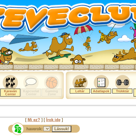
Karaván
Kapcsolat
Gaming
Leltár
Adatlapok
Trükktár
Center
Center
Zone
[
Mi ez?
] [
Írok ide
]
haverok: