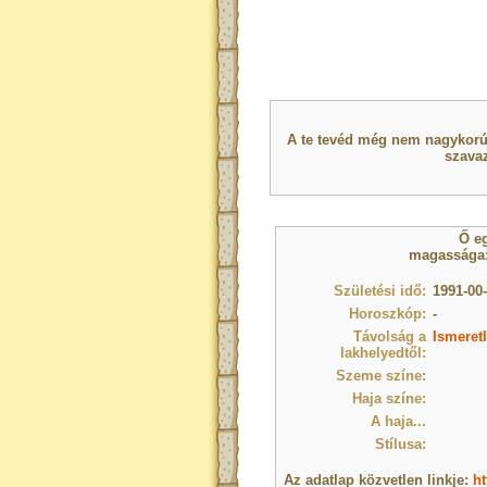
A te tevéd még nem nagykorú 
szavaz
Ő e
magassága: 
Születési idő:
1991-00-
Horoszkóp:
-
Távolság a
Ismeret
lakhelyedtől:
Szeme színe:
Haja színe:
A haja...
Stílusa:
Az adatlap közvetlen linkje:
ht