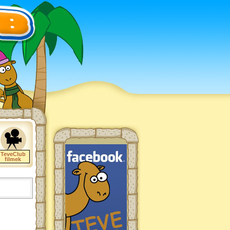
TeveClub
filmek