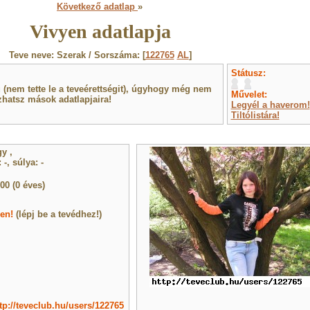
Következő adatlap
»
Vivyen adatlapja
Teve neve: Szerak / Sorszáma: [
122765
AL
]
Státusz:
(nem tette le a teveérettségit), úgyhogy még nem
Művelet:
hatsz mások adatlapjaira!
Legyél a haverom!
Tiltólistára!
gy
,
-, súlya: -
00 (0 éves)
len!
(lépj be a tevédhez!)
tp://teveclub.hu/users/122765