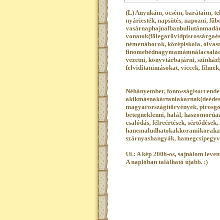
(L) Anyukám, öcsém, barátaim, tel
nyáriesték, napsütés, napozni, fűb
vasárnaphajnalbanbuliutánmadárc
vonatok(főlegarövidpisrossárgaésa
némettáborok, középiskola, olvasn
finomebédnagymamámnálacsaláddal,
vezetni, könyvtárbajárni, színházb
felvidítanimásokat, viccek, filmek
Néhányember, fontosságisorrendetf
akikmásnakártaniakarnak(deédes
magyarországitörvények, pirosgol
betegneklenni, halál, haszomorúaz
csalódás, félreértések, sértődések
hanemaludhatokakkoramikorakaro
szárnyashangyák, hamegcsípegyva
Ui.: A kép 2006-os, sajnálom leven
A naplóban található újabb. :)