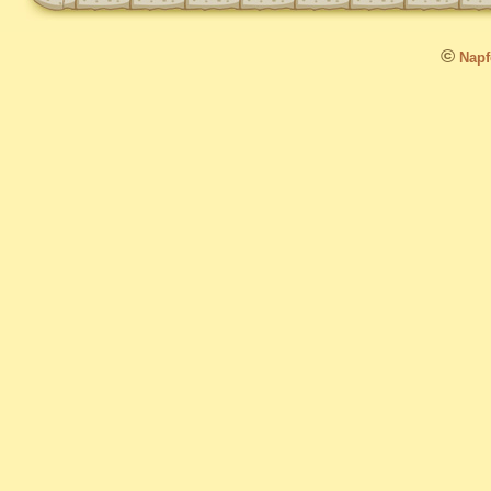
©
Napfo