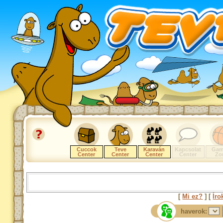
Cuccok
Teve
Karaván
Kapcsolat
Gam
Center
Center
Center
Center
Zo
[
Mi ez?
] [
Íro
haverok: