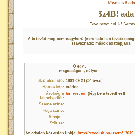
Következő ada
$z4B! ada
Teve neve: coL4 / Sorsz
A te tevéd még nem nagykorú (nem tette le a teveérettsé
szavazhatsz mások adatlapjaira!
Ő egy
,
magassága: -, súlya: -
Születési idő:
1991-09-24 (34 éves)
Horoszkóp:
mérleg
Távolság a
Ismeretlen!
(lépj be a tevédhez!)
lakhelyedtől:
Szeme színe:
Haja színe:
A haja...
Stílusa:
Az adatlap közvetlen linkje:
http://teveclub.hu/users/13049