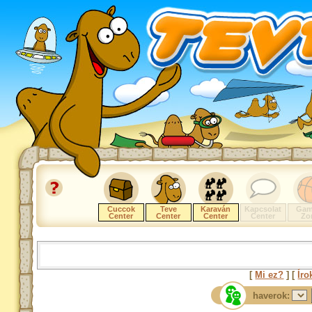
Cuccok
Teve
Karaván
Kapcsolat
Gam
Center
Center
Center
Center
Zo
[
Mi ez?
] [
Íro
haverok: