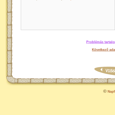
Problémás tartalo
Következő ada
©
Napfo