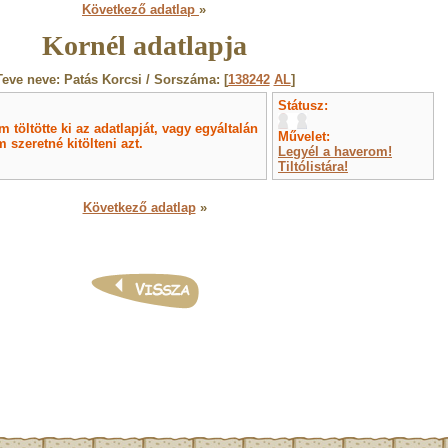
Következő adatlap
»
Kornél adatlapja
Teve neve: Patás Korcsi / Sorszáma: [
138242
AL
]
Státusz:
töltötte ki az adatlapját, vagy egyáltalán
Művelet:
 szeretné kitölteni azt.
Legyél a haverom!
Tiltólistára!
Következő adatlap
»