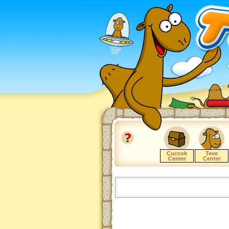
Cuccok
Teve
Center
Center