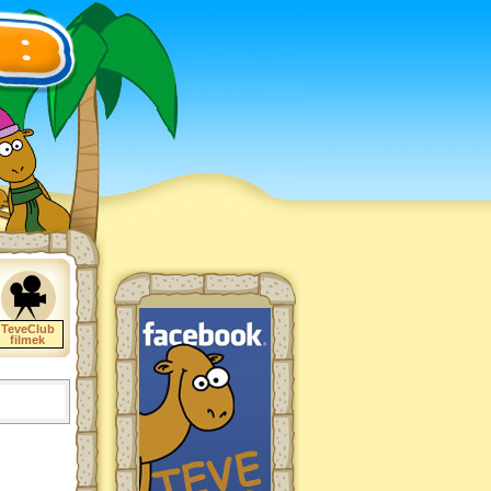
TeveClub
filmek