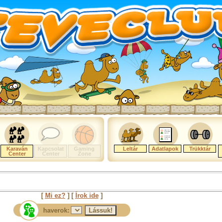
Karaván
Kapcsolat
Gaming
Leltár
Adatlapok
Trükktár
Center
Center
Zone
[
Mi ez?
] [
Írok ide
]
haverok: