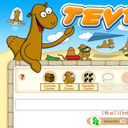
Cuccok
Teve
Karaván
Kapcsolat
Gam
Center
Center
Center
Center
Zo
[
Mi ez?
] [
Íro
haverok: