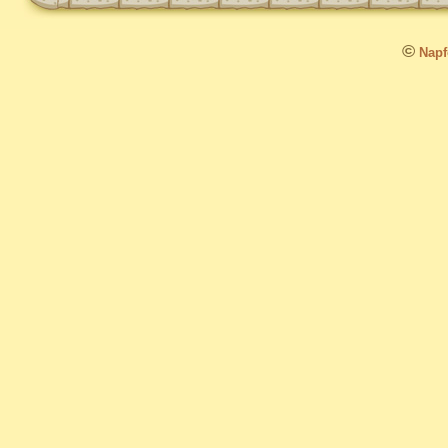
©
Napfo