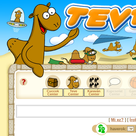
Cuccok
Teve
Karaván
Kapcsolat
Gam
Center
Center
Center
Center
Zo
[
Mi ez?
] [
Íro
haverok: