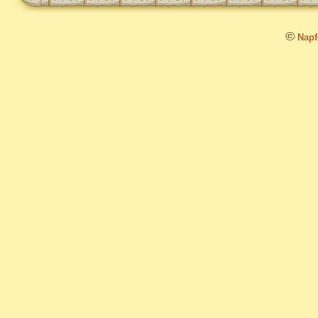
©
Napfo