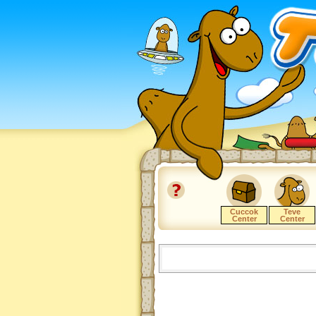
Cuccok
Teve
Center
Center