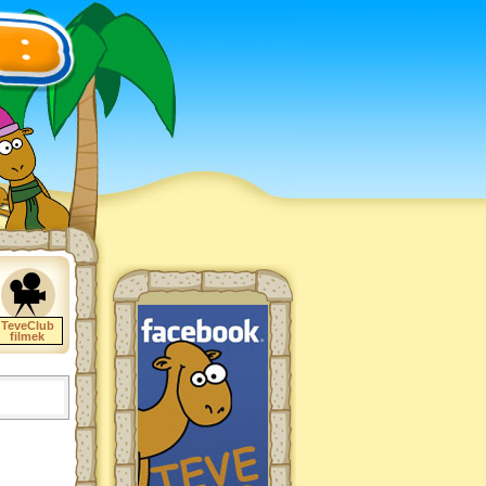
TeveClub
filmek