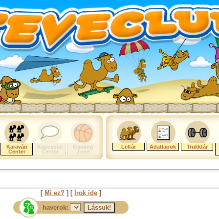
Karaván
Kapcsolat
Gaming
Leltár
Adatlapok
Trükktár
Center
Center
Zone
[
Mi ez?
] [
Írok ide
]
haverok: