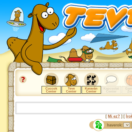
Cuccok
Teve
Karaván
Kapcsolat
Gam
Center
Center
Center
Center
Zo
[
Mi ez?
] [
Íro
haverok: