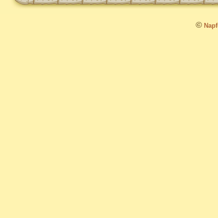
©
Napfo