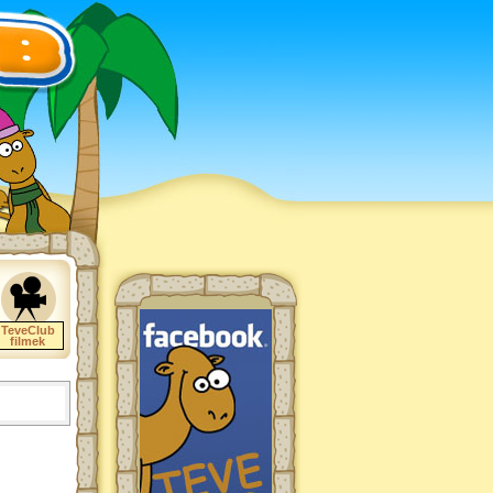
TeveClub
filmek