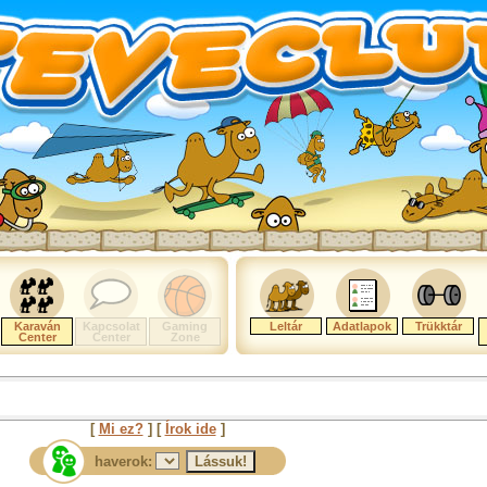
Karaván
Kapcsolat
Gaming
Leltár
Adatlapok
Trükktár
Center
Center
Zone
[
Mi ez?
] [
Írok ide
]
haverok: