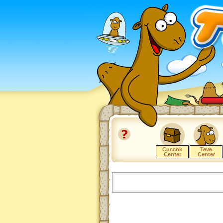
Cuccok
Teve
Center
Center