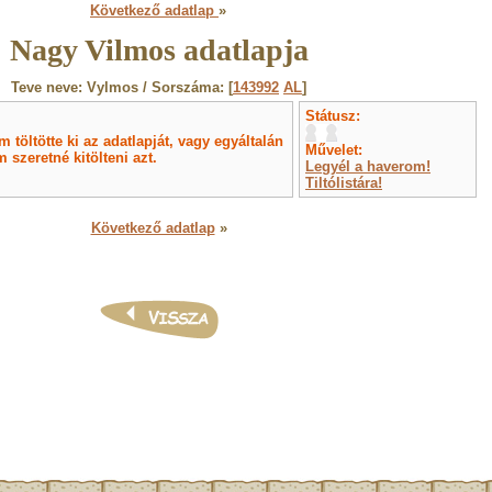
Következő adatlap
»
Nagy Vilmos adatlapja
Teve neve: Vylmos / Sorszáma: [
143992
AL
]
Státusz:
töltötte ki az adatlapját, vagy egyáltalán
Művelet:
 szeretné kitölteni azt.
Legyél a haverom!
Tiltólistára!
Következő adatlap
»