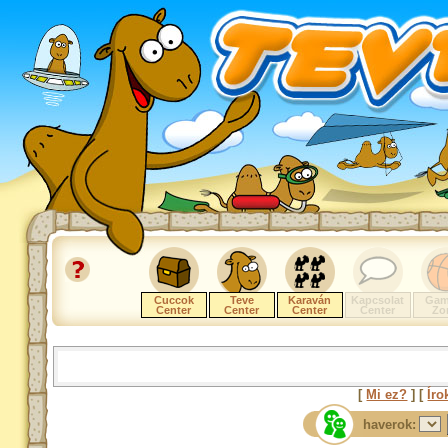
Cuccok
Teve
Karaván
Kapcsolat
Gam
Center
Center
Center
Center
Zo
[
Mi ez?
] [
Íro
haverok: