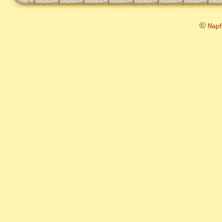
©
Napfo