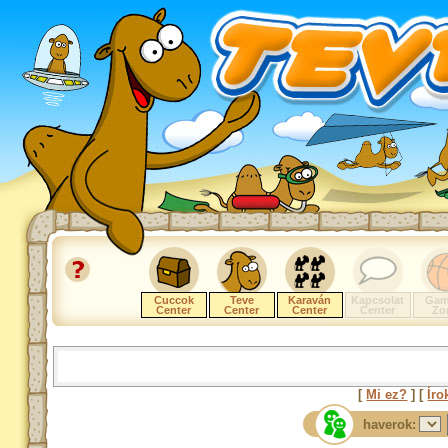
Cuccok
Teve
Karaván
Kapcsolat
Gam
Center
Center
Center
Center
Zo
[
Mi ez?
] [
Íro
haverok: