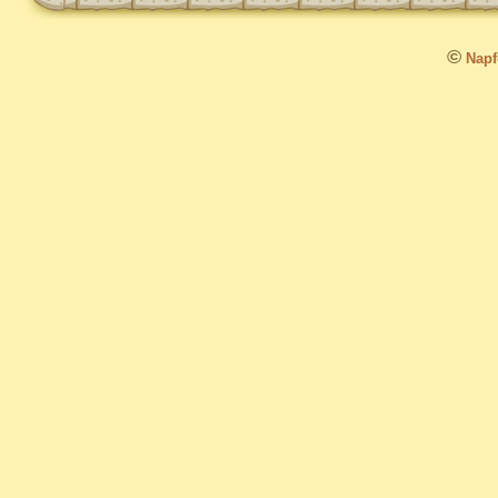
©
Napfo