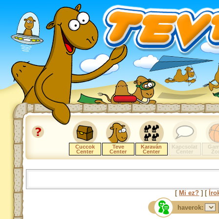
Cuccok
Teve
Karaván
Kapcsolat
Gam
Center
Center
Center
Center
Zo
[
Mi ez?
] [
Íro
haverok: