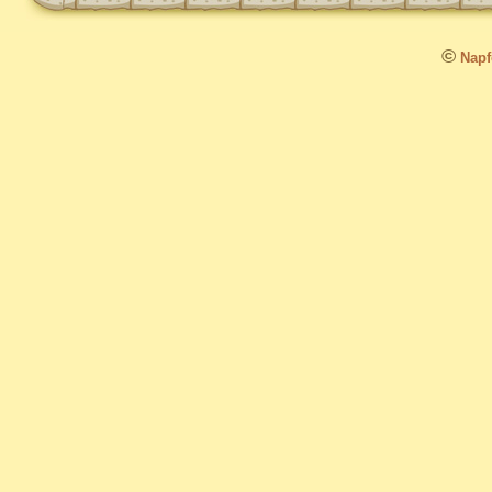
©
Napfo