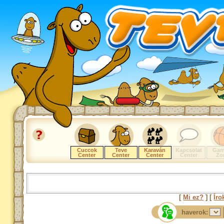
Cuccok
Teve
Karaván
Kapcsolat
Gam
Center
Center
Center
Center
Zo
[
Mi ez?
] [
Íro
haverok: