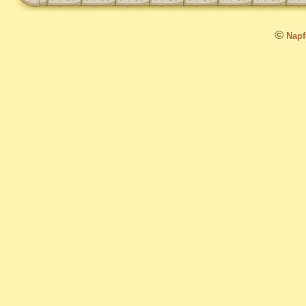
©
Napfo