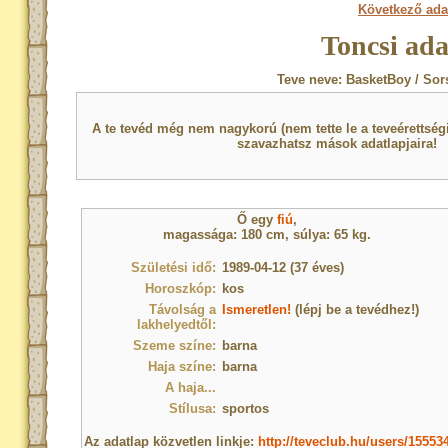
Következő ada
Toncsi ada
Teve neve: BasketBoy / Sor
A te tevéd még nem nagykorú (nem tette le a teveérettsé
szavazhatsz mások adatlapjaira!
Ő egy
fiú
,
magassága: 180 cm, súlya: 65 kg.
Születési idő:
1989-04-12 (37 éves)
Horoszkóp:
kos
Távolság a
Ismeretlen!
(lépj be a tevédhez!)
lakhelyedtől:
Szeme színe:
barna
Haja színe:
barna
A haja...
Stílusa:
sportos
Az adatlap közvetlen linkje:
http://teveclub.hu/users/15553