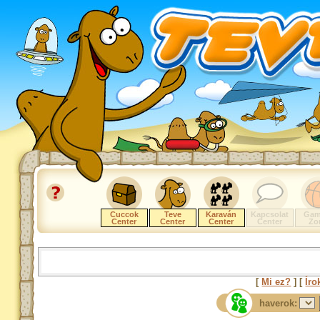
Cuccok
Teve
Karaván
Kapcsolat
Gam
Center
Center
Center
Center
Zo
[
Mi ez?
] [
Íro
haverok: