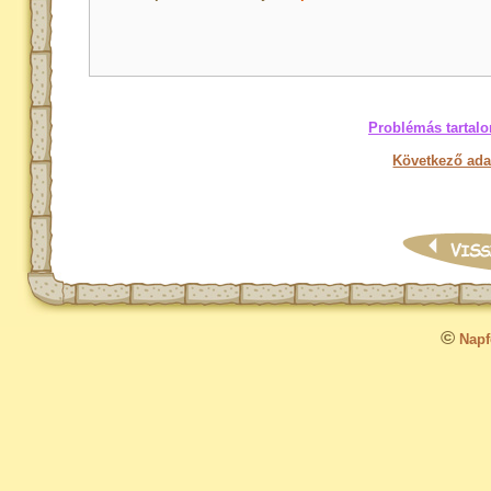
Problémás tartalo
Következő ada
©
Napfo