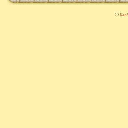
©
Napfo