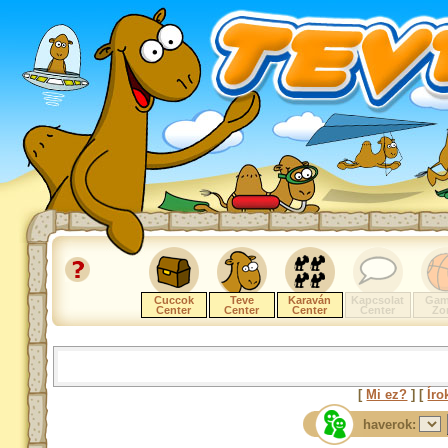
Cuccok
Teve
Karaván
Kapcsolat
Gam
Center
Center
Center
Center
Zo
[
Mi ez?
] [
Íro
haverok: