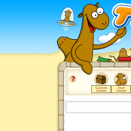
Cuccok
Teve
Center
Center