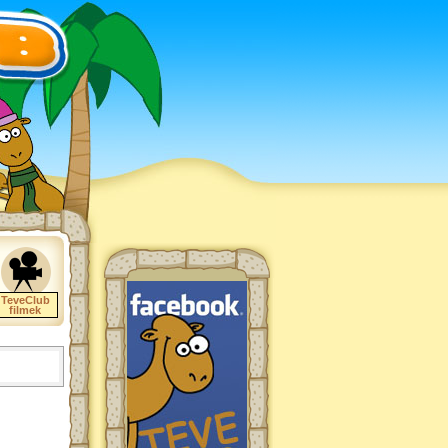
TeveClub
filmek