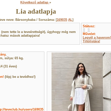
Következő adatlap
»
Lia adatlapja
eve neve: Bársonybaba / Sorszáma: [
169035
AL
]
Státusz:
(nem tette le a teveérettségit), úgyhogy még nem
Művelet:
hatsz mások adatlapjaira!
Legyél a haverom!
Tiltólistára!
lány
,
, súlya: 65 kg.
14 (31 éves)
en!
(lépj be a tevédhez!)
tp://teveclub.hu/users/169035