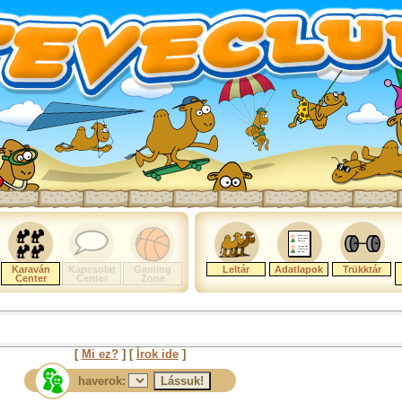
Karaván
Kapcsolat
Gaming
Leltár
Adatlapok
Trükktár
Center
Center
Zone
[
Mi ez?
] [
Írok ide
]
haverok: