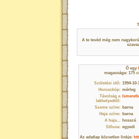
T
A te tevéd még nem nagykorú 
szavaz
Ő egy
magassága: 175 cm
Születési idő:
1994-10-
Horoszkóp:
mérleg
Távolság a
Ismeretl
lakhelyedtől:
Szeme színe:
barna
Haja színe:
barna
A haja...
hosszú
Stílusa:
egyedi
Az adatlap közvetlen linkje:
ht