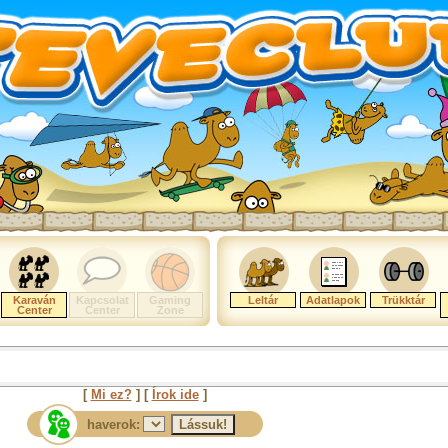
Karaván
Kapcsolat
Gaming
Leltár
Adatlapok
Trükktár
Center
Center
Zone
[
Mi ez?
] [
Írok ide
]
haverok: