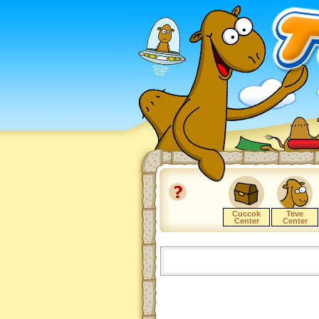
Cuccok
Teve
Center
Center