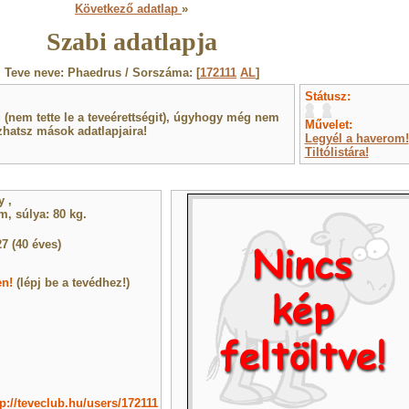
Következő adatlap
»
Szabi adatlapja
Teve neve: Phaedrus / Sorszáma: [
172111
AL
]
Státusz:
(nem tette le a teveérettségit), úgyhogy még nem
Művelet:
hatsz mások adatlapjaira!
Legyél a haverom!
Tiltólistára!
gy
,
, súlya: 80 kg.
7 (40 éves)
en!
(lépj be a tevédhez!)
tp://teveclub.hu/users/172111