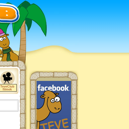
TeveClub
filmek