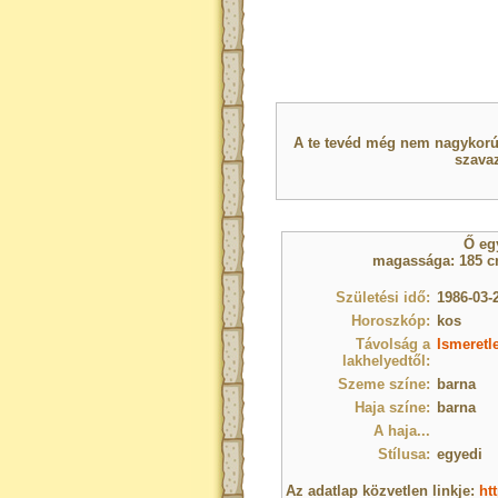
A te tevéd még nem nagykorú 
szavaz
Ő e
magassága: 185 cm
Születési idő:
1986-03-2
Horoszkóp:
kos
Távolság a
Ismeretl
lakhelyedtől:
Szeme színe:
barna
Haja színe:
barna
A haja...
Stílusa:
egyedi
Az adatlap közvetlen linkje:
ht