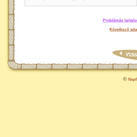
Problémás tartalo
Következő ada
©
Napfo