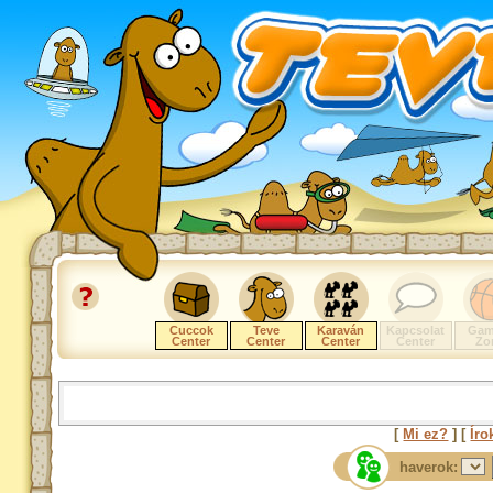
Cuccok
Teve
Karaván
Kapcsolat
Gam
Center
Center
Center
Center
Zo
[
Mi ez?
] [
Íro
haverok: