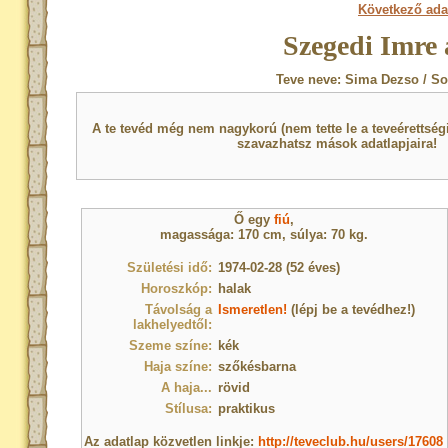
Következő ada
Szegedi Imre 
Teve neve: Sima Dezso / So
A te tevéd még nem nagykorú (nem tette le a teveérettsé
szavazhatsz mások adatlapjaira!
Ő egy
fiú
,
magassága: 170 cm, súlya: 70 kg.
Születési idő:
1974-02-28 (52 éves)
Horoszkóp:
halak
Távolság a
Ismeretlen!
(lépj be a tevédhez!)
lakhelyedtől:
Szeme színe:
kék
Haja színe:
szőkésbarna
A haja...
rövid
Stílusa:
praktikus
Az adatlap közvetlen linkje:
http://teveclub.hu/users/17608