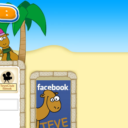
TeveClub
filmek