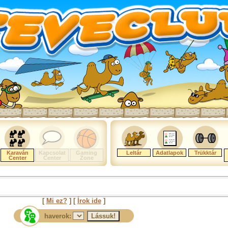
Karaván
Kapcsolat
Gaming
Leltár
Adatlapok
Trükktár
Center
Center
Zone
[
Mi ez?
] [
Írok ide
]
haverok: