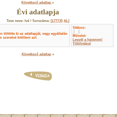
Következő adatlap
»
Évi adatlapja
Teve neve: Ivé / Sorszáma: [
177735
AL
]
Státusz:
töltötte ki az adatlapját, vagy egyáltalán
Művelet:
 szeretné kitölteni azt.
Legyél a haverom!
Tiltólistára!
Következő adatlap
»