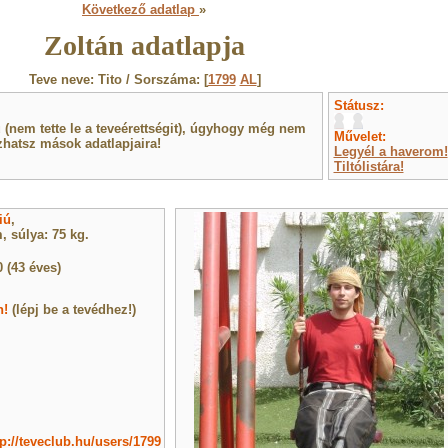
Következő adatlap
»
Zoltán adatlapja
Teve neve: Tito / Sorszáma: [
1799
AL
]
Státusz:
(nem tette le a teveérettségit), úgyhogy még nem
Művelet:
hatsz mások adatlapjaira!
Legyél a haverom!
Tiltólistára!
iú
,
 súlya: 75 kg.
 (43 éves)
n!
(lépj be a tevédhez!)
tp://teveclub.hu/users/1799