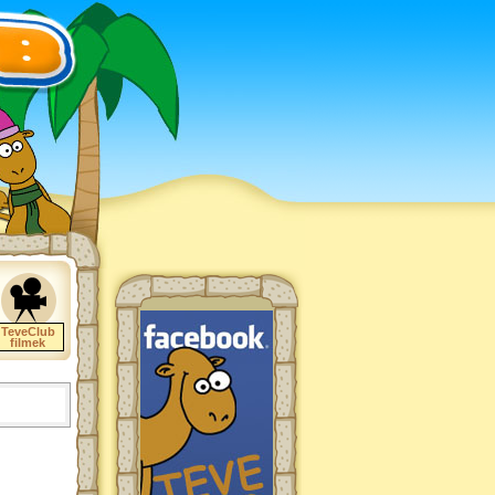
TeveClub
filmek