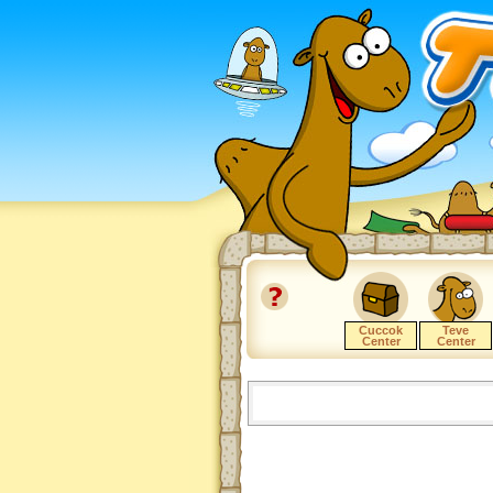
Cuccok
Teve
Center
Center