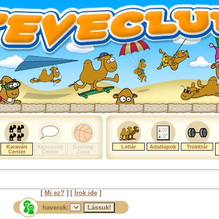
Karaván
Kapcsolat
Gaming
Leltár
Adatlapok
Trükktár
Center
Center
Zone
[
Mi ez?
] [
Írok ide
]
haverok: