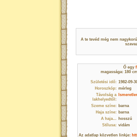
A te tevéd még nem nagykorú 
szavaz
Ő egy
f
magassága: 180 cm,
Születési idő:
1982-09-30
Horoszkóp:
mérleg
Távolság a
Ismeretle
lakhelyedtől:
Szeme színe:
barna
Haja színe:
barna
A haja...
hosszú
Stílusa:
vidám
Az adatlap közvetlen linkje:
ht