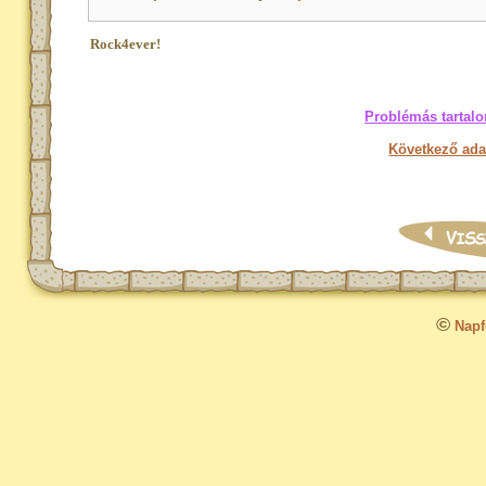
Rock4ever!
Problémás tartalo
Következő ada
©
Napfo