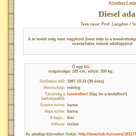
Következő ada
Diesel ada
Teve neve: Prof. Langdon / S
A te tevéd még nem nagykorú (nem tette le a teveérettsé
szavazhatsz mások adatlapjaira!
Ő egy
fiú
,
magassága: 185 cm, súlya: 100 kg.
Születési idő:
1987-10-11 (38 éves)
Horoszkóp:
mérleg
Távolság a
Ismeretlen!
(lépj be a tevédhez!)
lakhelyedtől:
Szeme színe:
barna
Haja színe:
barna
A haja...
tüsi
Stílusa:
rocker
Az adatlap közvetlen linkje:
http://teveclub.hu/users/18117