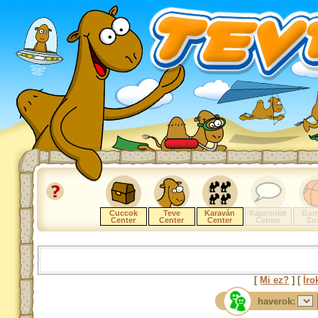
Cuccok
Teve
Karaván
Kapcsolat
Gam
Center
Center
Center
Center
Zo
[
Mi ez?
] [
Íro
haverok: