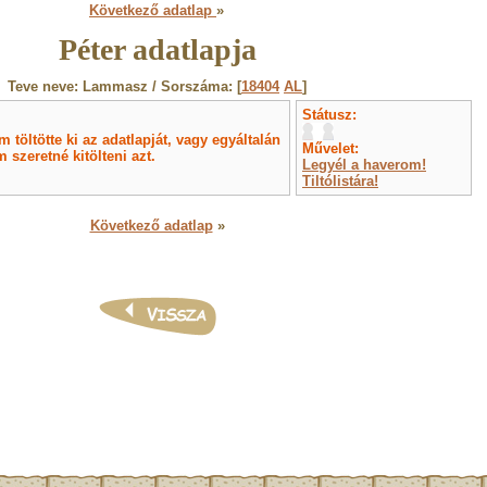
Következő adatlap
»
Péter adatlapja
Teve neve: Lammasz / Sorszáma: [
18404
AL
]
Státusz:
töltötte ki az adatlapját, vagy egyáltalán
Művelet:
 szeretné kitölteni azt.
Legyél a haverom!
Tiltólistára!
Következő adatlap
»