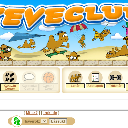
Karaván
Kapcsolat
Gaming
Leltár
Adatlapok
Trükktár
Center
Center
Zone
[
Mi ez?
] [
Írok ide
]
haverok: