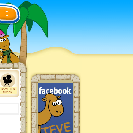
TeveClub
filmek