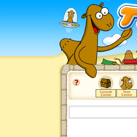
Cuccok
Teve
Center
Center