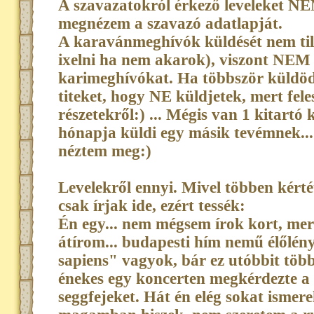
A szavazatokról érkező leveleket NE
megnézem a szavazó adatlapját.
A karavánmeghívók küldését nem ti
ixelni ha nem akarok), viszont NEM
karimeghívókat. Ha többször küldöd 
titeket, hogy NE küldjetek, mert fele
részetekről:) ... Mégis van 1 kitart
hónapja küldi egy másik tevémnek..
néztem meg:)
Levelekről ennyi. Mivel többen kért
csak írjak ide, ezért tessék:
Én egy... nem mégsem írok kort, me
átírom... budapesti hím nemű élőlé
sapiens" vagyok, bár ez utóbbit töb
énekes egy koncerten megkérdezte a
seggfejeket. Hát én elég sokat ismer