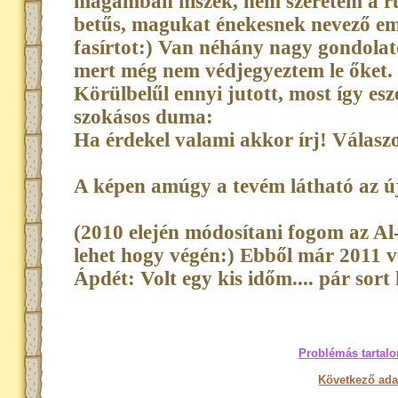
magamban hiszek, nem szeretem a ru
betűs, magukat énekesnek nevező emb
fasírtot:) Van néhány nagy gondolat
mert még nem védjegyeztem le őket.
Körülbelűl ennyi jutott, most így es
szokásos duma:
Ha érdekel valami akkor írj! Válaszo
A képen amúgy a tevém látható az ú
(2010 elején módosítani fogom az Al
lehet hogy végén:) Ebből már 2011 vég
Ápdét: Volt egy kis időm.... pár sort
Problémás tartalo
Következő ada