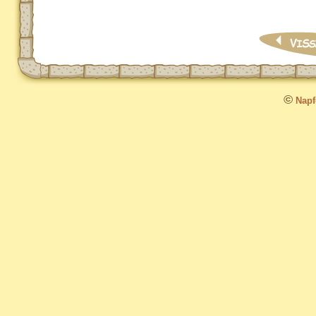
©
Napfo