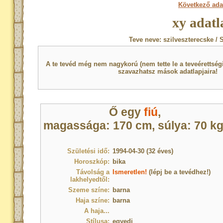
Következő ada
xy adatl
Teve neve: szilveszterecske / 
A te tevéd még nem nagykorú (nem tette le a teveérettsé
szavazhatsz mások adatlapjaira!
Ő egy
fiú
,
magassága: 170 cm, súlya: 70 kg
Születési idő:
1994-04-30 (32 éves)
Horoszkóp:
bika
Távolság a
Ismeretlen!
(lépj be a tevédhez!)
lakhelyedtől:
Szeme színe:
barna
Haja színe:
barna
A haja...
Stílusa:
egyedi