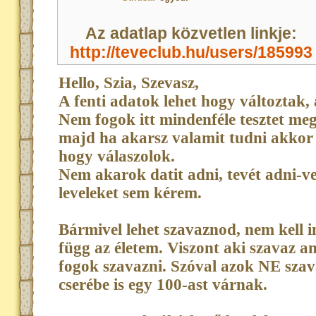
Az adatlap közvetlen linkje:
http://teveclub.hu/users/185993
Hello, Szia, Szevasz,
A fenti adatok lehet hogy változtak,
Nem fogok itt mindenféle tesztet me
majd ha akarsz valamit tudni akkor
hogy válaszolok.
Nem akarok datit adni, tevét adni-ven
leveleket sem kérem.
Bármivel lehet szavaznod, nem kell 
függ az életem. Viszont aki szavaz a
fogok szavazni. Szóval azok NE sza
cserébe is egy 100-ast várnak.