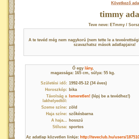
Következő ada
timmy ada
Teve neve: ETmmy / Sorsz
A te tevéd még nem nagykorú (nem tette le a teveérettsé
szavazhatsz mások adatlapjaira!
Ő egy
lány
,
magassága: 165 cm, súlya: 55 kg.
Születési idő:
1992-05-12 (34 éves)
Horoszkóp:
bika
Távolság a
Ismeretlen!
(lépj be a tevédhez!)
lakhelyedtől:
Szeme színe:
zöld
Haja színe:
szőkésbarna
A haja...
hosszú
Stílusa:
sportos
Az adatlap közvetlen linkje:
http://teveclub.hu/users/18751