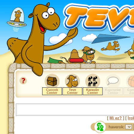
Cuccok
Teve
Karaván
Kapcsolat
Gam
Center
Center
Center
Center
Zo
[
Mi ez?
] [
Íro
haverok: