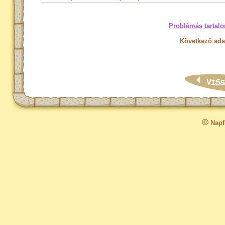
Problémás tartalo
Következő ada
©
Napfo