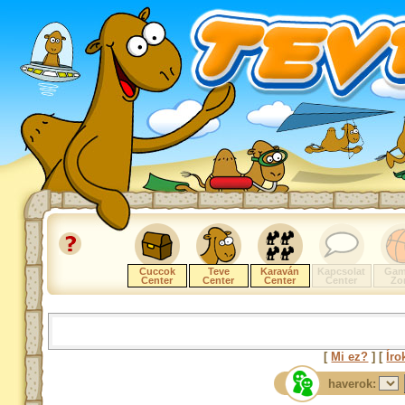
Cuccok
Teve
Karaván
Kapcsolat
Gam
Center
Center
Center
Center
Zo
[
Mi ez?
] [
Íro
haverok: