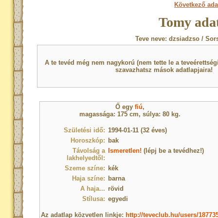
Következő ada
Tomy adat
Teve neve: dzsiadzso / Sor
A te tevéd még nem nagykorú (nem tette le a teveérettsé
szavazhatsz mások adatlapjaira!
Ő egy
fiú
,
magassága: 175 cm, súlya: 80 kg.
Születési idő:
1994-01-11 (32 éves)
Horoszkóp:
bak
Távolság a
Ismeretlen!
(lépj be a tevédhez!)
lakhelyedtől:
Szeme színe:
kék
Haja színe:
barna
A haja...
rövid
Stílusa:
egyedi
Az adatlap közvetlen linkje:
http://teveclub.hu/users/18773