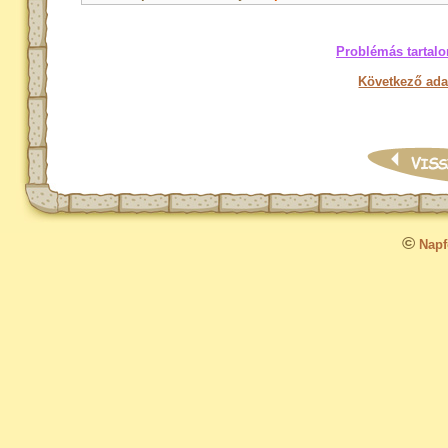
Problémás tartalo
Következő ada
©
Napfo