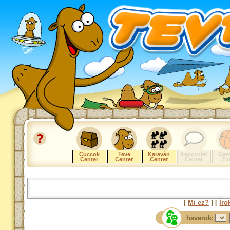
Cuccok
Teve
Karaván
Kapcsolat
Gam
Center
Center
Center
Center
Zo
[
Mi ez?
] [
Íro
haverok: