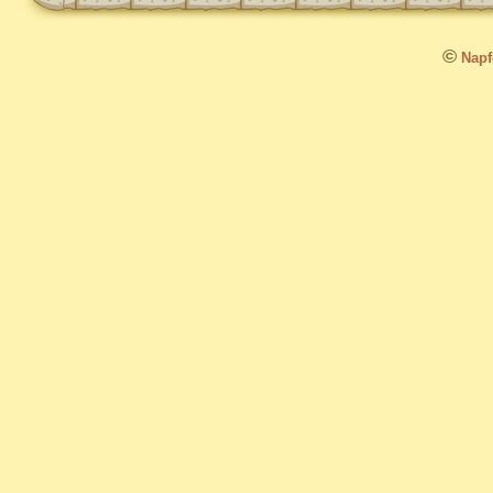
©
Napfo