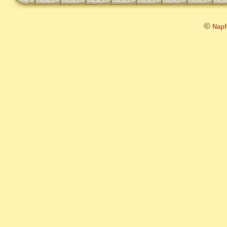
©
Napfo