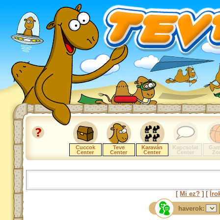
Cuccok
Teve
Karaván
Kapcsolat
Gam
Center
Center
Center
Center
Zo
[
Mi ez?
] [
Íro
haverok: